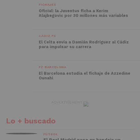
FICHAJES
Oficial: la Juventus ficha a Kerim
Alajbegovic por 30 millones más variables
CÁDIZ FC
El Celta envía a Damián Rodríguez al Cádiz
para impulsar su carrera
FC BARCELONA
El Barcelona estudia el fichaje de Azzedine
Ounahi
ADVERTISEMENT
Lo + buscado
FÚTBOL
El Real Madrid pone en bandeja un