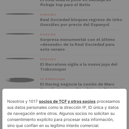
fichaje top para el Betis
FICHAJES
Real Sociedad bloquea regreso de Urko
González por precio del Espanyol
FICHAJES
Sorpresa monumental con el último
«deseado» de la Real Sociedad para
este verano
FICHAJES
El Barcelona vigila a la nueva joya del
Trabzonspor
FC BARCELONA
El Racing negocia la cesión de Marc
Casadó en su vuelta a Primera División
ADVERTISEMENT