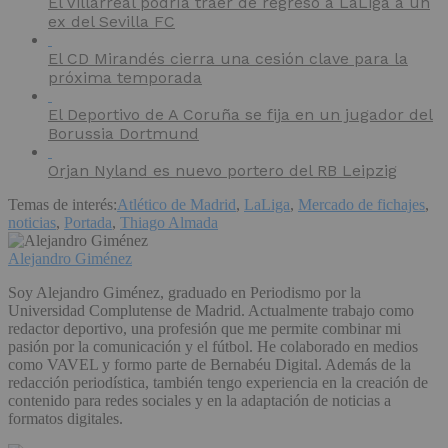
El Villarreal podría traer de regreso a LaLiga a un
ex del Sevilla FC
El CD Mirandés cierra una cesión clave para la
próxima temporada
El Deportivo de A Coruña se fija en un jugador del
Borussia Dortmund
Orjan Nyland es nuevo portero del RB Leipzig
Temas de interés:
Atlético de Madrid
,
LaLiga
,
Mercado de fichajes
,
noticias
,
Portada
,
Thiago Almada
Alejandro Giménez
Soy Alejandro Giménez, graduado en Periodismo por la
Universidad Complutense de Madrid. Actualmente trabajo como
redactor deportivo, una profesión que me permite combinar mi
pasión por la comunicación y el fútbol. He colaborado en medios
como VAVEL y formo parte de Bernabéu Digital. Además de la
redacción periodística, también tengo experiencia en la creación de
contenido para redes sociales y en la adaptación de noticias a
formatos digitales.