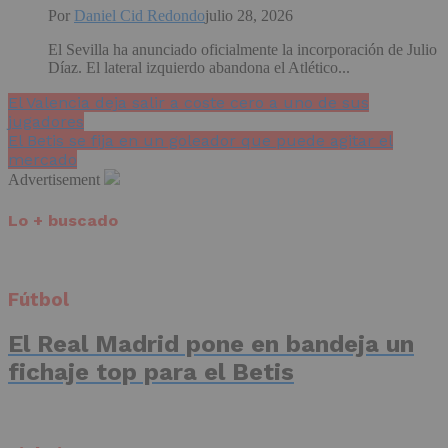
Por
Daniel Cid Redondo
julio 28, 2026
El Sevilla ha anunciado oficialmente la incorporación de Julio
Díaz. El lateral izquierdo abandona el Atlético...
El Valencia deja salir a coste cero a uno de sus
jugadores
El Betis se fija en un goleador que puede agitar el
mercado
Advertisement
Lo + buscado
Fútbol
El Real Madrid pone en bandeja un
fichaje top para el Betis