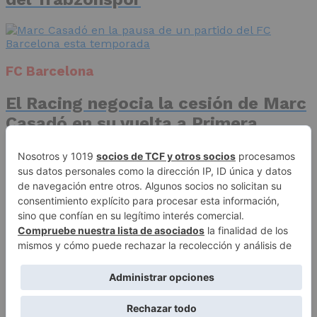
FC Barcelona
El Racing negocia la cesión de Marc
Casadó en su vuelta a Primera
División
Advertisement
Publicidad
Aviso legal
Política de privacidad
Autores
Contacto
Política editorial
Quiénes somos
ACCESO REDACCIÓN
Copyright © 2026 El Fichaje. Sitio web propiedad de Syncsells