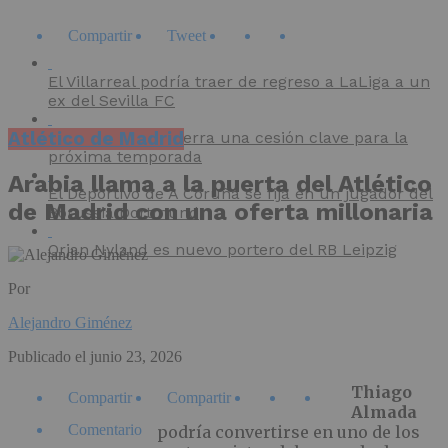
Compartir
Tweet
El Villarreal podría traer de regreso a LaLiga a un
ex del Sevilla FC
Atlético de Madrid
El CD Mirandés cierra una cesión clave para la
próxima temporada
Arabia llama a la puerta del Atlético
El Deportivo de A Coruña se fija en un jugador del
de Madrid con una oferta millonaria
Borussia Dortmund
Orjan Nyland es nuevo portero del RB Leipzig
Por
Alejandro Giménez
Publicado el
junio 23, 2026
Thiago
Compartir
Compartir
Almada
Comentario
podría convertirse en uno de los