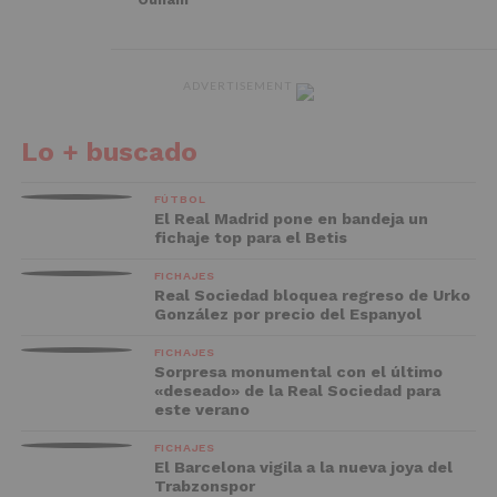
ADVERTISEMENT
Lo + buscado
FÚTBOL
El Real Madrid pone en bandeja un
fichaje top para el Betis
FICHAJES
Real Sociedad bloquea regreso de Urko
González por precio del Espanyol
FICHAJES
Sorpresa monumental con el último
«deseado» de la Real Sociedad para
este verano
FICHAJES
El Barcelona vigila a la nueva joya del
Trabzonspor