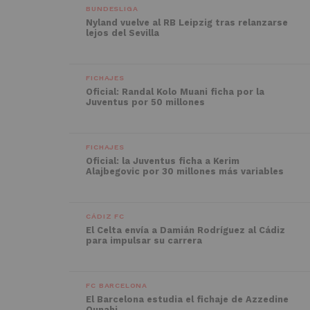
BUNDESLIGA
Nyland vuelve al RB Leipzig tras relanzarse
lejos del Sevilla
FICHAJES
Oficial: Randal Kolo Muani ficha por la
Juventus por 50 millones
FICHAJES
Oficial: la Juventus ficha a Kerim
Alajbegovic por 30 millones más variables
CÁDIZ FC
El Celta envía a Damián Rodríguez al Cádiz
para impulsar su carrera
FC BARCELONA
El Barcelona estudia el fichaje de Azzedine
Ounahi