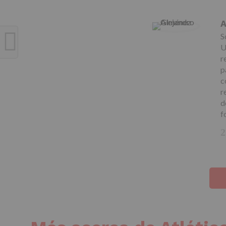
A
S
U
r
p
c
r
d
f