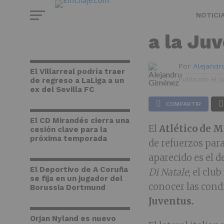
ATLÉTICO DE MADRID
El Atlé
NOTICI
a la Ju
Por
Alejand
El Villarreal podría traer
Publicado el
j
de regreso a LaLiga a un
ex del Sevilla FC
COMPARTIR
El CD Mirandés cierra una
El
Atlético de 
cesión clave para la
próxima temporada
de refuerzos para
aparecido es el d
El Deportivo de A Coruña
Di Natale
, el clu
se fija en un jugador del
conocer las cond
Borussia Dortmund
Juventus.
Orjan Nyland es nuevo