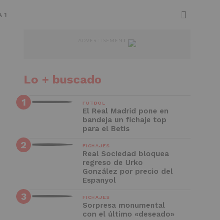
 1
ADVERTISEMENT
Lo + buscado
FÚTBOL
El Real Madrid pone en
bandeja un fichaje top
para el Betis
FICHAJES
Real Sociedad bloquea
regreso de Urko
González por precio del
Espanyol
FICHAJES
Sorpresa monumental
con el último «deseado»