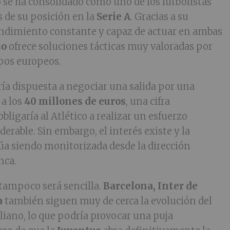
no se ha consolidado como uno de los futbolistas
 de su posición en la
Serie A
. Gracias a su
endimiento constante y capaz de actuar en ambas
so
ofrece soluciones tácticas muy valoradas por
pos europeos.
ría dispuesta a negociar una salida por una
 a los
40 millones de euros
, una cifra
ligaría al Atlético a realizar un esfuerzo
rable. Sin embargo, el interés existe y la
úa siendo monitorizada desde la dirección
nca.
tampoco será sencilla.
Barcelona, Inter de
a
también siguen muy de cerca la evolución del
aliano, lo que podría provocar una puja