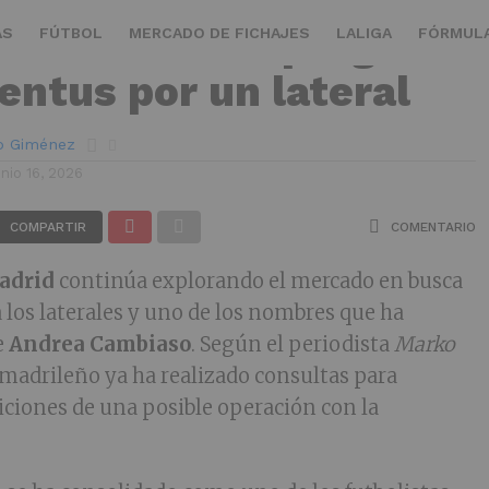
tico de Madrid pregunta
AS
FÚTBOL
MERCADO DE FICHAJES
LALIGA
FÓRMULA
ventus por un lateral
ro Giménez
unio 16, 2026
COMPARTIR
COMENTARIO
Madrid
continúa explorando el mercado en busca
 los laterales y uno de los nombres que ha
e
Andrea Cambiaso
. Según el periodista
Marko
b madrileño ya ha realizado consultas para
iciones de una posible operación con la