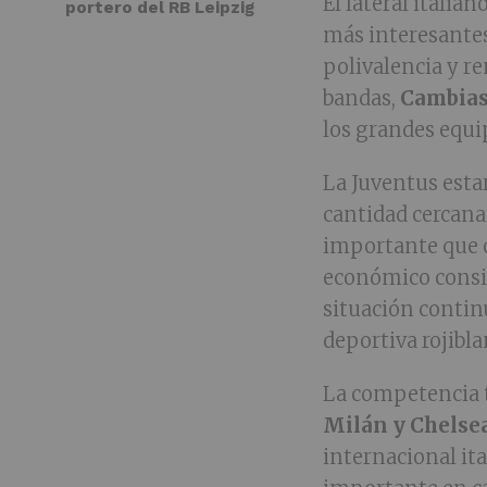
El lateral italia
portero del RB Leipzig
más interesantes
polivalencia y r
bandas,
Cambia
los grandes equi
La Juventus esta
cantidad cercana
importante que ob
económico conside
situación contin
deportiva rojibla
La competencia 
Milán y Chelse
internacional it