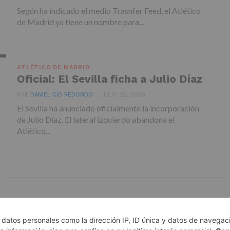
Según ha indicado el medio Trasnfer Feed, el Atlético
de Madrid ya tiene un nombre para...
ATLÉTICO DE MADRID
Oficial: El Sevilla ficha a Julio Díaz
POR
DANIEL CID REDONDO
JULIO 28, 2026
El Sevilla ha anunciado oficialmente la incorporación
de Julio Díaz. El lateral izquierdo abandona el
Atlético...