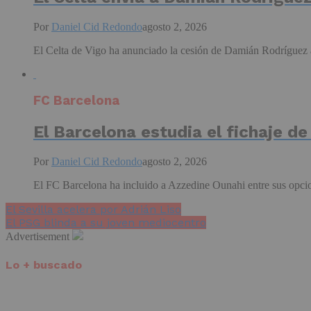
Por
Daniel Cid Redondo
agosto 2, 2026
El Celta de Vigo ha anunciado la cesión de Damián Rodríguez a
FC Barcelona
El Barcelona estudia el fichaje d
Por
Daniel Cid Redondo
agosto 2, 2026
El FC Barcelona ha incluido a Azzedine Ounahi entre sus opcione
El Sevilla acelera por Adrián Liso
El PSG blinda a su joven mediocentro
Advertisement
Lo + buscado