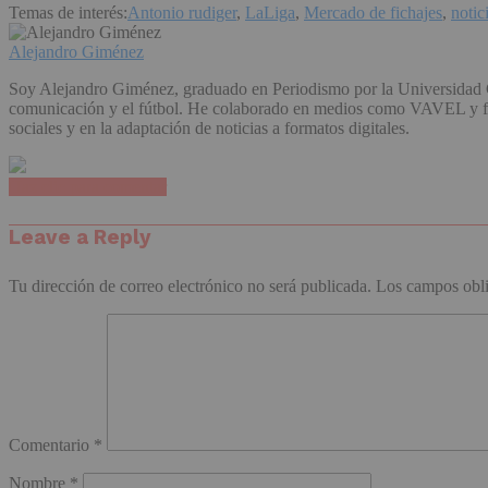
Temas de interés:
Antonio rudiger
,
LaLiga
,
Mercado de fichajes
,
notic
Alejandro Giménez
Soy Alejandro Giménez, graduado en Periodismo por la Universidad C
comunicación y el fútbol. He colaborado en medios como VAVEL y form
sociales y en la adaptación de noticias a formatos digitales.
Haz clic para comentar
Leave a Reply
Tu dirección de correo electrónico no será publicada.
Los campos obli
Comentario
*
Nombre
*