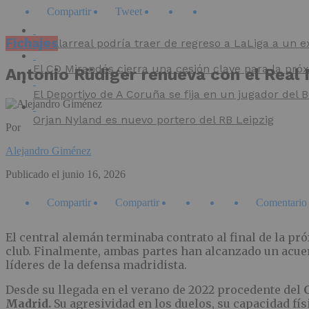
Compartir
Tweet
Fichajes
El Villarreal podría traer de regreso a LaLiga a un e
El CD Mirandés cierra una cesión clave para la pr
Antonio Rüdiger renueva con el Real
El Deportivo de A Coruña se fija en un jugador del
Orjan Nyland es nuevo portero del RB Leipzig
Por
Alejandro Giménez
Publicado el
junio 16, 2026
Compartir
Compartir
Comentario
El central alemán terminaba contrato al final de la p
club. Finalmente, ambas partes han alcanzado un acue
líderes de la defensa madridista.
Desde su llegada en el verano de 2022 procedente del
Madrid.
Su agresividad en los duelos, su capacidad fí