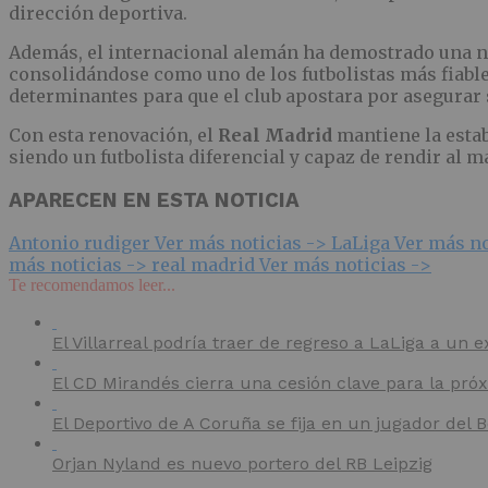
dirección deportiva.
Además, el internacional alemán ha demostrado una no
consolidándose como uno de los futbolistas más fiables
determinantes para que el club apostara por asegurar 
Con esta renovación, el
Real Madrid
mantiene la esta
siendo un futbolista diferencial y capaz de rendir al 
APARECEN EN ESTA NOTICIA
Antonio rudiger
Ver más noticias ->
LaLiga
Ver más no
más noticias ->
real madrid
Ver más noticias ->
Te recomendamos leer...
El Villarreal podría traer de regreso a LaLiga a un e
El CD Mirandés cierra una cesión clave para la pr
El Deportivo de A Coruña se fija en un jugador del
Orjan Nyland es nuevo portero del RB Leipzig