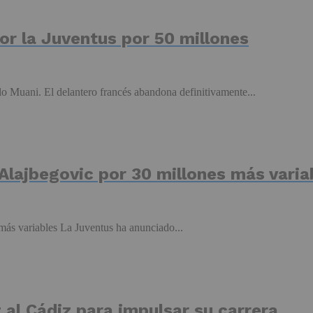
por la Juventus por 50 millones
o Muani. El delantero francés abandona definitivamente...
 Alajbegovic por 30 millones más varia
 más variables La Juventus ha anunciado...
 al Cádiz para impulsar su carrera