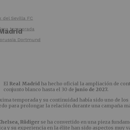
x del Sevilla FC
óxima temporada
 Madrid
 Borussia Dortmund
El
Real Madrid
ha hecho oficial la ampliación de con
conjunto blanco hasta el 30 de
junio de 2027.
róxima temporada y su continuidad había sido uno de los
rdo para prolongar la relación durante una campaña má
Chelsea, Rüdiger
se ha convertido en una pieza fundame
sica y su experiencia en la élite han sido aspectos muy 