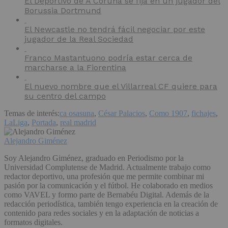
El Deportivo de A Coruña se fija en un jugador del
Borussia Dortmund
El Newcastle no tendrá fácil negociar por este
jugador de la Real Sociedad
Franco Mastantuono podría estar cerca de
marcharse a la Fiorentina
El nuevo nombre que el Villarreal CF quiere para
su centro del campo
Temas de interés:
ca osasuna
,
César Palacios
,
Como 1907
,
fichajes
,
LaLiga
,
Portada
,
real madrid
Alejandro Giménez
Soy Alejandro Giménez, graduado en Periodismo por la
Universidad Complutense de Madrid. Actualmente trabajo como
redactor deportivo, una profesión que me permite combinar mi
pasión por la comunicación y el fútbol. He colaborado en medios
como VAVEL y formo parte de Bernabéu Digital. Además de la
redacción periodística, también tengo experiencia en la creación de
contenido para redes sociales y en la adaptación de noticias a
formatos digitales.