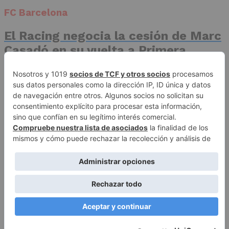
FC Barcelona
El Racing negocia la cesión de Marc
Casadó en su vuelta a Primera
División
Advertisement
Publicidad
Aviso legal
Política de privacidad
Autores
Contacto
Política editorial
Quiénes somos
ACCESO REDACCIÓN
Copyright © 2026 El Fichaje. Sitio web propiedad de Syncsells
Automatizaciones, SL
To Top