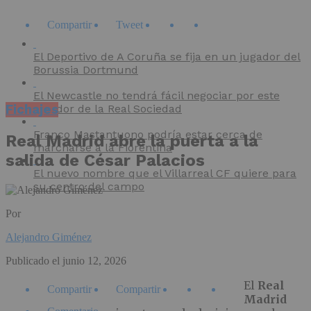
Compartir
Tweet
El Deportivo de A Coruña se fija en un jugador del
Borussia Dortmund
El Newcastle no tendrá fácil negociar por este
Fichajes
jugador de la Real Sociedad
Franco Mastantuono podría estar cerca de
Real Madrid abre la puerta a la
marcharse a la Fiorentina
salida de César Palacios
El nuevo nombre que el Villarreal CF quiere para
su centro del campo
Por
Alejandro Giménez
Publicado el
junio 12, 2026
El
Real
Compartir
Compartir
Madrid