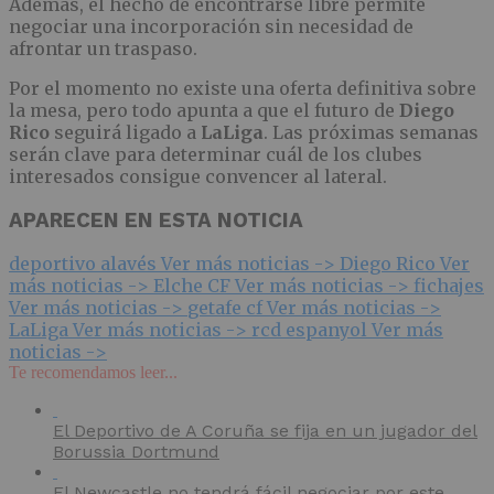
Además, el hecho de encontrarse libre permite
negociar una incorporación sin necesidad de
afrontar un traspaso.
Por el momento no existe una oferta definitiva sobre
la mesa, pero todo apunta a que el futuro de
Diego
Rico
seguirá ligado a
LaLiga
. Las próximas semanas
serán clave para determinar cuál de los clubes
interesados consigue convencer al lateral.
APARECEN EN ESTA NOTICIA
deportivo alavés
Ver más noticias ->
Diego Rico
Ver
más noticias ->
Elche CF
Ver más noticias ->
fichajes
Ver más noticias ->
getafe cf
Ver más noticias ->
LaLiga
Ver más noticias ->
rcd espanyol
Ver más
noticias ->
Te recomendamos leer...
El Deportivo de A Coruña se fija en un jugador del
Borussia Dortmund
El Newcastle no tendrá fácil negociar por este