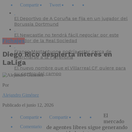
Compartir
Tweet
El Deportivo de A Coruña se fija en un jugador del
Borussia Dortmund
El Newcastle no tendrá fácil negociar por este
Fichajes
jugador de la Real Sociedad
Franco Mastantuono podría estar cerca de
Diego Rico despierta interés en
marcharse a la Fiorentina
LaLiga
El nuevo nombre que el Villarreal CF quiere para
su centro del campo
Por
Alejandro Giménez
Publicado el
junio 12, 2026
El
Compartir
Compartir
mercado
Comentario
de agentes libres sigue generando