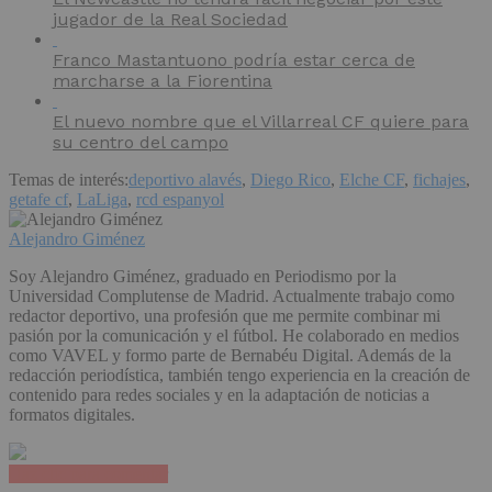
jugador de la Real Sociedad
Franco Mastantuono podría estar cerca de
marcharse a la Fiorentina
El nuevo nombre que el Villarreal CF quiere para
su centro del campo
Temas de interés:
deportivo alavés
,
Diego Rico
,
Elche CF
,
fichajes
,
getafe cf
,
LaLiga
,
rcd espanyol
Alejandro Giménez
Soy Alejandro Giménez, graduado en Periodismo por la
Universidad Complutense de Madrid. Actualmente trabajo como
redactor deportivo, una profesión que me permite combinar mi
pasión por la comunicación y el fútbol. He colaborado en medios
como VAVEL y formo parte de Bernabéu Digital. Además de la
redacción periodística, también tengo experiencia en la creación de
contenido para redes sociales y en la adaptación de noticias a
formatos digitales.
Haz clic para comentar