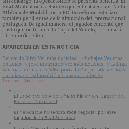
Sin embargo, la operación no se presenta sencilla. El
Real Madrid
no es el único que esta al acecho. Tanto
Atlético de Madrid
como
FC Barcelona,
estarían
también pendientes de la situación del internacional
portugués. De igual manera, el jugador comentó que
hasta que no finalice la Copa del Mundo, no tomará
ninguna decisión.
APARECEN EN ESTA NOTICIA
Bernardo Silva
Ver más noticias ->
fichajes
Ver más
noticias ->
josé mourinho
Ver más noticias ->
LaLiga
Ver más noticias ->
En portada
Ver más
noticias ->
real madrid
Ver más noticias ->
Te recomendamos leer...
El Deportivo de A Coruña se fija en un jugador del
Borussia Dortmund
El Newcastle no tendrá fácil negociar por este
jugador de la Real Sociedad
Franco Mastantuono podría estar cerca de