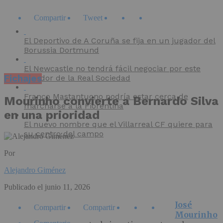
Compartir
Tweet
El Deportivo de A Coruña se fija en un jugador del
Borussia Dortmund
El Newcastle no tendrá fácil negociar por este
Fichajes
jugador de la Real Sociedad
Franco Mastantuono podría estar cerca de
Mourinho convierte a Bernardo Silva
marcharse a la Fiorentina
en una prioridad
El nuevo nombre que el Villarreal CF quiere para
su centro del campo
Por
Alejandro Giménez
Publicado el
junio 11, 2026
José
Compartir
Compartir
Mourinho