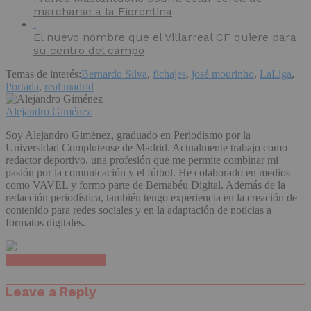
marcharse a la Fiorentina
El nuevo nombre que el Villarreal CF quiere para
su centro del campo
Temas de interés:
Bernardo Silva
,
fichajes
,
josé mourinho
,
LaLiga
,
Portada
,
real madrid
Alejandro Giménez
Soy Alejandro Giménez, graduado en Periodismo por la
Universidad Complutense de Madrid. Actualmente trabajo como
redactor deportivo, una profesión que me permite combinar mi
pasión por la comunicación y el fútbol. He colaborado en medios
como VAVEL y formo parte de Bernabéu Digital. Además de la
redacción periodística, también tengo experiencia en la creación de
contenido para redes sociales y en la adaptación de noticias a
formatos digitales.
Haz clic para comentar
Leave a Reply