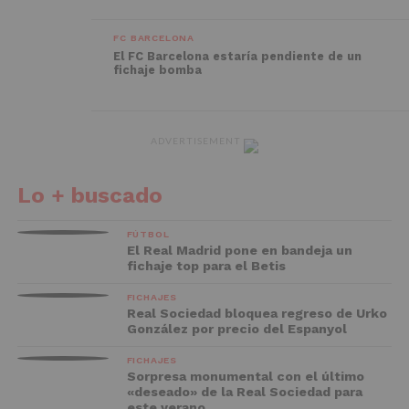
FC BARCELONA
El FC Barcelona estaría pendiente de un
fichaje bomba
ADVERTISEMENT
Lo + buscado
FÚTBOL
El Real Madrid pone en bandeja un
fichaje top para el Betis
FICHAJES
Real Sociedad bloquea regreso de Urko
González por precio del Espanyol
FICHAJES
Sorpresa monumental con el último
«deseado» de la Real Sociedad para
este verano