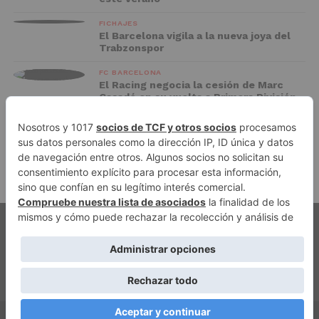
FICHAJES
El Barcelona vigila a la nueva joya del
Trabzonspor
FC BARCELONA
El Racing negocia la cesión de Marc
Casadó en su vuelta a Primera División
ADVERTISEMENT
PUBLICIDAD
AVISO LEGAL
POLÍTICA DE PRIVACIDAD
AUTORES
CONTACTO
POLÍTICA EDITORIAL
QUIÉNES SOMOS
ACCESO REDACCIÓN