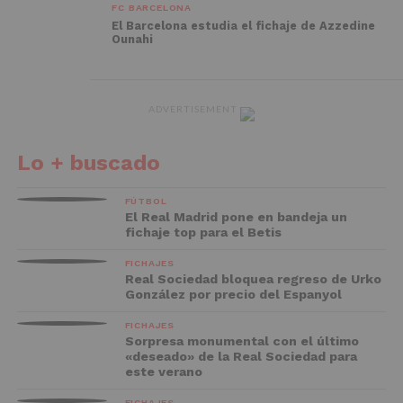
FC BARCELONA
El Barcelona estudia el fichaje de Azzedine
Ounahi
ADVERTISEMENT
Lo + buscado
FÚTBOL
El Real Madrid pone en bandeja un
fichaje top para el Betis
FICHAJES
Real Sociedad bloquea regreso de Urko
González por precio del Espanyol
FICHAJES
Sorpresa monumental con el último
«deseado» de la Real Sociedad para
este verano
FICHAJES