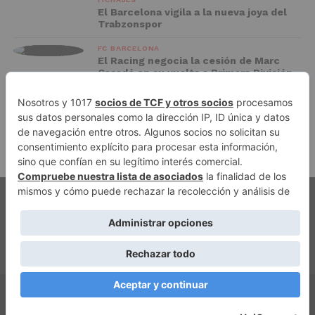
El Barcelona vigila a la nueva joya del
Trabzonspor
FC BARCELONA
El Racing negocia la cesión de Marc
Casadó en su vuelta a Primera División
ADVERTISEMENT
PUBLICIDAD
AVISO LEGAL
POLÍTICA DE PRIVACIDAD
AUTORES
CONTACTO
POLÍTICA EDITORIAL
QUIÉNES SOMOS
ACCESO REDACCIÓN
Copyright © 2026 El Fichaje. Sitio web propiedad de Syncsells
Automatizaciones, SL