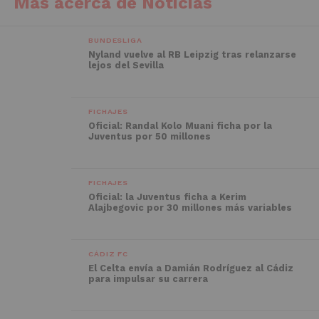
Más acerca de Noticias
BUNDESLIGA
Nyland vuelve al RB Leipzig tras relanzarse
lejos del Sevilla
FICHAJES
Oficial: Randal Kolo Muani ficha por la
Juventus por 50 millones
FICHAJES
Oficial: la Juventus ficha a Kerim
Alajbegovic por 30 millones más variables
CÁDIZ FC
El Celta envía a Damián Rodríguez al Cádiz
para impulsar su carrera