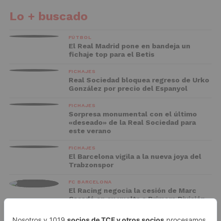
Lo + buscado
FÚTBOL
El Real Madrid pone en bandeja un
fichaje top para el Betis
FICHAJES
Real Sociedad bloquea regreso de Urko
González por precio del Espanyol
FICHAJES
Sorpresa monumental con el último
«deseado» de la Real Sociedad para
este verano
FICHAJES
El Barcelona vigila a la nueva joya del
Trabzonspor
FC BARCELONA
El Racing negocia la cesión de Marc
Casadó en su vuelta a Primera División
ADVERTISEMENT