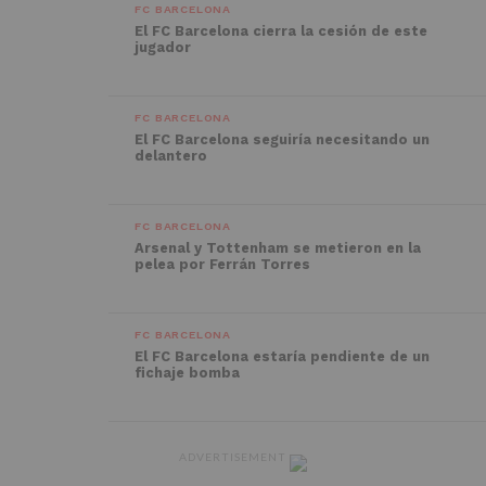
FC BARCELONA
El FC Barcelona cierra la cesión de este
jugador
FC BARCELONA
El FC Barcelona seguiría necesitando un
delantero
FC BARCELONA
Arsenal y Tottenham se metieron en la
pelea por Ferrán Torres
FC BARCELONA
El FC Barcelona estaría pendiente de un
fichaje bomba
ADVERTISEMENT