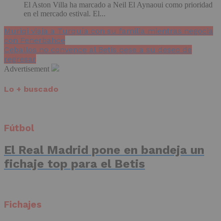
El Aston Villa ha marcado a Neil El Aynaoui como prioridad
en el mercado estival. El...
Muriqi viaja a Turquía con su familia mientras negocia
con Fenerbahce
Ceballos no convence al Betis pese a su deseo de
regresar
Advertisement
Lo + buscado
Fútbol
El Real Madrid pone en bandeja un
fichaje top para el Betis
Fichajes