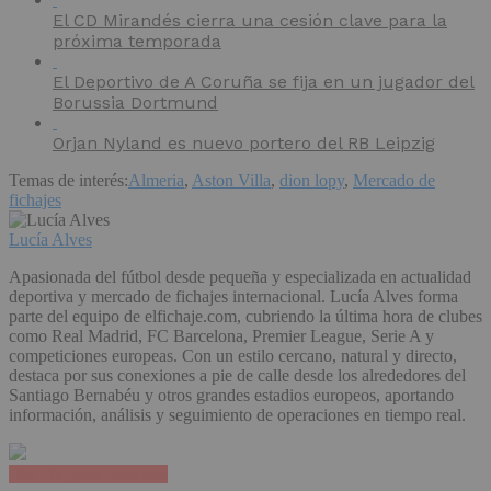
El CD Mirandés cierra una cesión clave para la
próxima temporada
El Deportivo de A Coruña se fija en un jugador del
Borussia Dortmund
Orjan Nyland es nuevo portero del RB Leipzig
Temas de interés:
Almeria
,
Aston Villa
,
dion lopy
,
Mercado de
fichajes
Lucía Alves
Apasionada del fútbol desde pequeña y especializada en actualidad
deportiva y mercado de fichajes internacional. Lucía Alves forma
parte del equipo de elfichaje.com, cubriendo la última hora de clubes
como Real Madrid, FC Barcelona, Premier League, Serie A y
competiciones europeas. Con un estilo cercano, natural y directo,
destaca por sus conexiones a pie de calle desde los alrededores del
Santiago Bernabéu y otros grandes estadios europeos, aportando
información, análisis y seguimiento de operaciones en tiempo real.
Haz clic para comentar