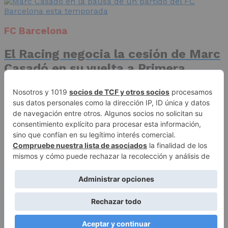
FC Barcelona
El Racing negocia la cesión de Marc
Casadó en su vuelta a Primera
División
Advertisement
Publicidad
Aviso legal
Política de privacidad
Autores
Contacto
Política editorial
Quiénes somos
ACCESO REDACCIÓN
Copyright © 2026 El Fichaje. Sitio web propiedad de Syncsells
Automatizaciones, SL