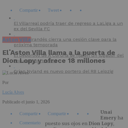
Compartir
Tweet
El Villarreal podría traer de regreso a LaLiga a un
ex del Sevilla FC
Aston Villa
El CD Mirandés cierra una cesión clave para la
próxima temporada
El Aston Villa llama a la puerta de
El Deportivo de A Coruña se fija en un jugador del
Dion Lopy y ofrece 18 millones
Borussia Dortmund
Orjan Nyland es nuevo portero del RB Leipzig
Por
Lucía Alves
Publicado el
junio 1, 2026
Unai
Compartir
Compartir
Emery
ha
Comentario
puesto sus ojos en
Dion Lopy
,