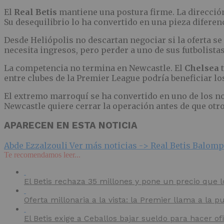
El
Real Betis
mantiene una postura firme. La dirección
Su desequilibrio lo ha convertido en una pieza diferen
Desde Heliópolis no descartan negociar si la oferta se 
necesita ingresos, pero perder a uno de sus futbolist
La competencia no termina en Newcastle. El
Chelsea
t
entre clubes de la Premier League podría beneficiar lo
El extremo marroquí se ha convertido en uno de los n
Newcastle quiere cerrar la operación antes de que otro
APARECEN EN ESTA NOTICIA
Abde Ezzalzouli
Ver más noticias ->
Real Betis Balom
Te recomendamos leer...
El Betis rechaza 35 millones y pone un precio que 
Oferta millonaria a la vista: la Premier llama a la pu
El Betis exige a Ceballos bajar sueldo para hacer ofi