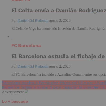
El Celta envía a Damián Rodríguez
Por
Daniel Cid Redondo
agosto 2, 2026
El Celta de Vigo ha anunciado la cesión de Damián Rodríguez a
FC Barcelona
El Barcelona estudia el fichaje d
Por
Daniel Cid Redondo
agosto 2, 2026
El FC Barcelona ha incluido a Azzedine Ounahi entre sus opcione
Barcelona sondea a Fernández-Pardo del Lille por 40 mi
Riquelme tantea a Haaland para disputar la presidencia 
Advertisement
Lo + buscado