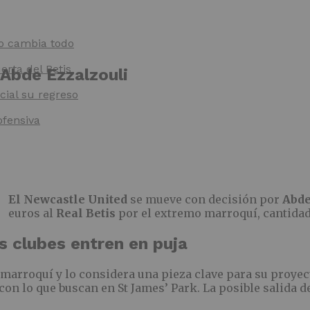
lo cambia todo
erta del Betis
Abde Ezzalzouli
cial su regreso
ofensiva
El Newcastle United
se mueve con decisión por
Abde
euros al
Real Betis
por el extremo marroquí, cantidad 
s clubes entren en puja
 marroquí y lo considera una pieza clave para su proyec
con lo que buscan en St James’ Park. La posible salida 