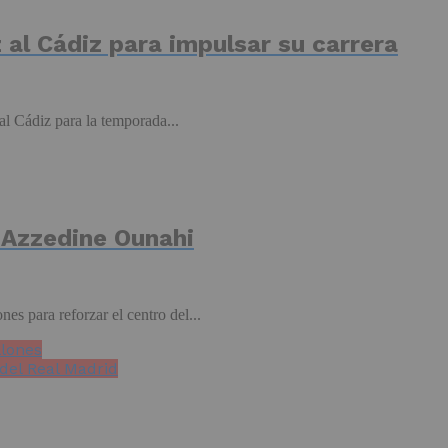
 al Cádiz para impulsar su carrera
l Cádiz para la temporada...
e Azzedine Ounahi
s para reforzar el centro del...
llones
del Real Madrid