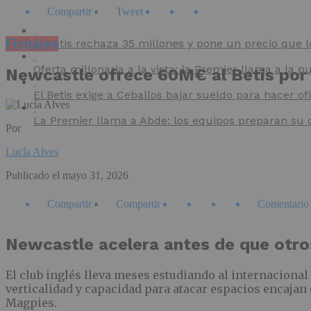
Compartir
Tweet
Fichajes
El Betis rechaza 35 millones y pone un precio que 
Oferta millonaria a la vista: la Premier llama a la pu
Newcastle ofrece 60M€ al Betis por 
El Betis exige a Ceballos bajar sueldo para hacer ofi
La Premier llama a Abde: los equipos preparan su 
Por
Lucía Alves
Publicado el
mayo 31, 2026
Compartir
Compartir
Comentario
Newcastle acelera antes de que otro
El club inglés lleva meses estudiando al internacional
verticalidad y capacidad para atacar espacios encajan 
Magpies.