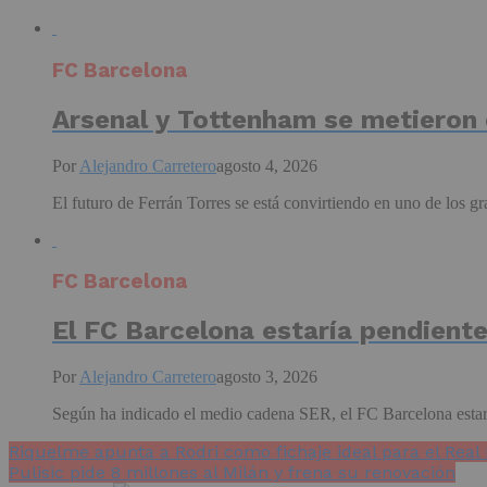
FC Barcelona
Arsenal y Tottenham se metieron e
Por
Alejandro Carretero
agosto 4, 2026
El futuro de Ferrán Torres se está convirtiendo en uno de los g
FC Barcelona
El FC Barcelona estaría pendient
Por
Alejandro Carretero
agosto 3, 2026
Según ha indicado el medio cadena SER, el FC Barcelona estaría
Riquelme apunta a Rodri como fichaje ideal para el Real
Pulisic pide 8 millones al Milán y frena su renovación