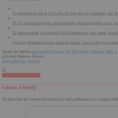
El Deportivo de A Coruña se fija en un jugador del
El FC Barcelona ha presentado oficialmente a su nu
El Newcastle no tendrá fácil negociar por este juga
Franco Mastantuono podría estar cerca de marchars
Temas de interés:
Alessandro Bastoni
,
FC Barcelona
,
fichajes
,
Inter
,
L
Laura Moreno Álvarez
Haz clic para comentar
Leave a Reply
Tu dirección de correo electrónico no será publicada.
Los campos obli