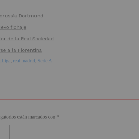
 Borussia Dortmund
evo fichaje
dor de la Real Sociedad
e a la Fiorentina
aLiga
,
real madrid
,
Serie A
gatorios están marcados con
*