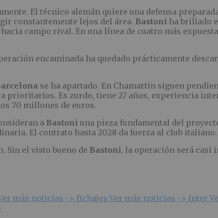
mente. El técnico alemán quiere una defensa preparada
gir constantemente lejos del área.
Bastoni
ha brillado 
 hacia campo rival. En una línea de cuatro más expuest
operación encaminada ha quedado prácticamente descart
arcelona
se ha apartado. En Chamartín siguen pendien
 prioritarios. Es zurdo, tiene 27 años, experiencia int
los 70 millones de euros.
consideran a
Bastoni
una pieza fundamental del proyecto
naria. El contrato hasta 2028 da fuerza al club italiano.
. Sin el visto bueno de
Bastoni
, la operación será casi
Ver más noticias ->
fichajes
Ver más noticias ->
Inter
V
>