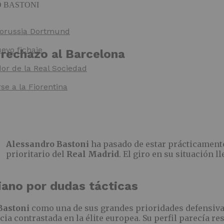
 Borussia Dortmund
evo fichaje
 rechazo al Barcelona
dor de la Real Sociedad
e a la Fiorentina
Alessandro Bastoni
ha pasado de estar prácticament
prioritario del
Real Madrid
. El giro en su situación 
liano por dudas tácticas
Bastoni
como una de sus grandes prioridades defensivas. 
ncia contrastada en la élite europea. Su perfil parecía