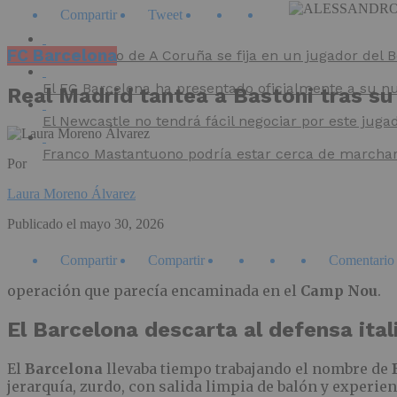
Compartir
Tweet
FC Barcelona
El Deportivo de A Coruña se fija en un jugador del
El FC Barcelona ha presentado oficialmente a su nu
Real Madrid tantea a Bastoni tras su
El Newcastle no tendrá fácil negociar por este juga
Franco Mastantuono podría estar cerca de marchars
Por
Laura Moreno Álvarez
Publicado el
mayo 30, 2026
Compartir
Compartir
Comentario
operación que parecía encaminada en el
Camp Nou
.
El Barcelona descarta al defensa ita
El
Barcelona
llevaba tiempo trabajando el nombre de
jerarquía, zurdo, con salida limpia de balón y experie