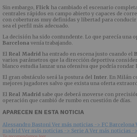
Sin embargo,
Flick
ha cambiado el escenario completa
centrales rápidos en campo abierto y capaces de corre
con coberturas muy definidas y libertad para conducir
sea el perfil más adecuado.
La decisión ha sido contundente. Lo que parecía una 
Barcelona
venía trabajando.
El
Real Madrid
ha entrado en escena justo cuando el
B
varios parámetros que la dirección deportiva considera
blanco estudia lanzar una ofensiva que podría rondar 
El gran obstáculo será la postura del
Inter
. En Milán 
mejores jugadores salvo que exista una oferta extraordi
El
Real Madrid
sabe que deberá moverse con precisión
operación que cambió de rumbo en cuestión de días.
APARECEN EN ESTA NOTICIA
Alessandro Bastoni
Ver más noticias ->
FC Barcelona
madrid
Ver más noticias ->
Serie A
Ver más noticias -
Te recomendamos leer...