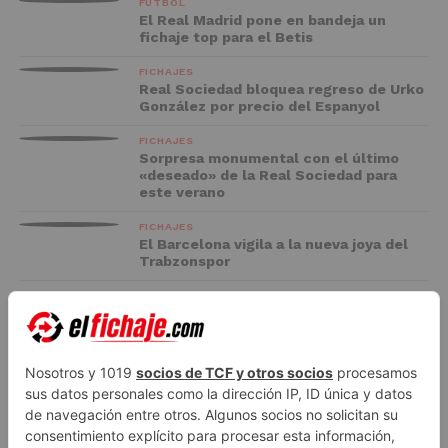
FÚTBOL
El Real Madrid pone en bandeja un
fichaje top para el Betis
FICHAJES
Real Sociedad bloquea regreso de Urko
González por precio del Espanyol
FICHAJES
Sorpresa monumental con el último
«deseado» de la Real Sociedad para
este verano
FICHAJES
El Barcelona vigila a la nueva joya del
Trabzonspor
FC BARCELONA
El Racing negocia la cesión de Marc
Casadó en su vuelta a Primera División
ADVERTISEMENT