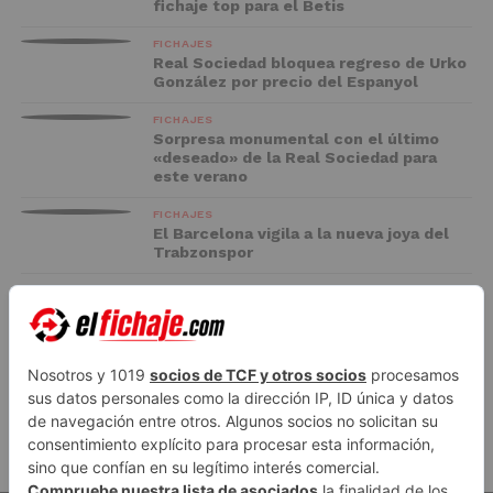
fichaje top para el Betis
FICHAJES
Real Sociedad bloquea regreso de Urko
González por precio del Espanyol
FICHAJES
Sorpresa monumental con el último
«deseado» de la Real Sociedad para
este verano
FICHAJES
El Barcelona vigila a la nueva joya del
Trabzonspor
FC BARCELONA
El Racing negocia la cesión de Marc
Casadó en su vuelta a Primera División
ADVERTISEMENT