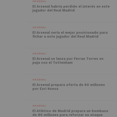
ARSENAL
El Arsenal habría perdido el interés en este
jugador del Real Madrid
ARSENAL
El Arsenal sería el mejor posicionado para
fichar a este jugador del Real Madrid
ARSENAL
El Arsenal se lanza por Ferran Torres en
puja con el Tottenham
ARSENAL
El Arsenal prepara oferta de 60 millones
por Ezri Konsa
ARSENAL
El Atlético de Madrid prepara un bombazo
de 80 millones para reforzar su ataque