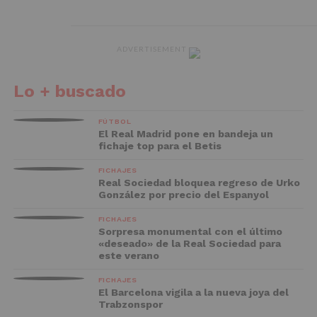
ADVERTISEMENT
Lo + buscado
FÚTBOL
El Real Madrid pone en bandeja un
fichaje top para el Betis
FICHAJES
Real Sociedad bloquea regreso de Urko
González por precio del Espanyol
FICHAJES
Sorpresa monumental con el último
«deseado» de la Real Sociedad para
este verano
FICHAJES
El Barcelona vigila a la nueva joya del
Trabzonspor