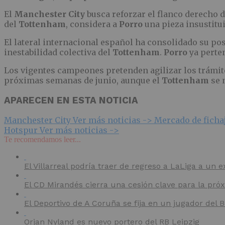
El
Manchester City
busca reforzar el flanco derecho 
del
Tottenham
, considera a
Porro
una pieza insustitui
El lateral internacional español ha consolidado su p
inestabilidad colectiva del
Tottenham
.
Porro
ya perte
Los vigentes campeones pretenden agilizar los trámite
próximas semanas de junio, aunque el
Tottenham
se 
APARECEN EN ESTA NOTICIA
Manchester City
Ver más noticias ->
Mercado de ficha
Hotspur
Ver más noticias ->
Te recomendamos leer...
El Villarreal podría traer de regreso a LaLiga a un e
El CD Mirandés cierra una cesión clave para la pr
El Deportivo de A Coruña se fija en un jugador del
Orjan Nyland es nuevo portero del RB Leipzig