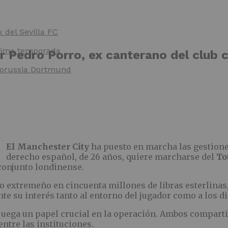
x del Sevilla FC
óxima temporada
 Pedro Porro, ex canterano del club c
 Borussia Dortmund
El Manchester City
ha puesto en marcha las gestione
derecho español, de 26 años, quiere marcharse del
To
conjunto londinense.
ro extremeño en cincuenta millones de libras esterlinas
e su interés tanto al entorno del jugador como a los di
 juega un papel crucial en la operación. Ambos comparti
entre las instituciones.