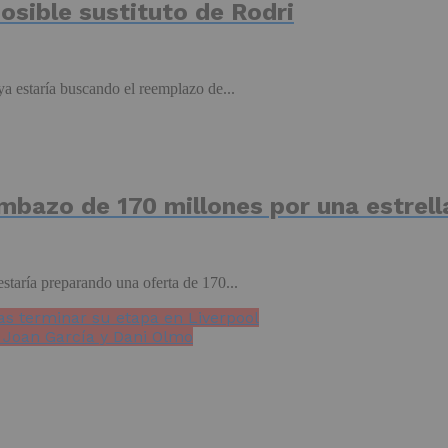
osible sustituto de Rodri
a estaría buscando el reemplazo de...
mbazo de 170 millones por una estrell
staría preparando una oferta de 170...
as terminar su etapa en Liverpool
 Joan García y Dani Olmo