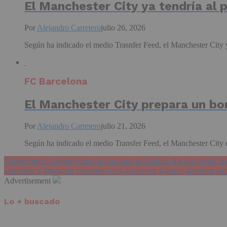
El Manchester City ya tendría al p
Por
Alejandro Carretero
julio 26, 2026
Según ha indicado el medio Trasnfer Feed, el Manchester City y
FC Barcelona
El Manchester City prepara un bo
Por
Alejandro Carretero
julio 21, 2026
Según ha indicado el medio Transfer Feed, el Manchester City e
Tottenham y Robertson alcanzan principio de acuerdo tr
Laporta y Deco se reúnen con Juanma López, agente de
Advertisement
Lo + buscado