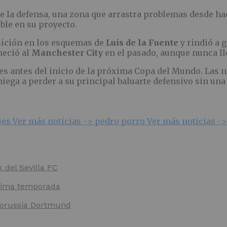
de la defensa, una zona que arrastra problemas desde h
ble en su proyecto.
osición en los esquemas de
Luis de la Fuente
y rindió a 
neció al
Manchester City
en el pasado, aunque nunca lle
s antes del inicio de la próxima Copa del Mundo. Las ne
niega a perder a su principal baluarte defensivo sin un
jes
Ver más noticias ->
pedro porro
Ver más noticias -
x del Sevilla FC
óxima temporada
 Borussia Dortmund