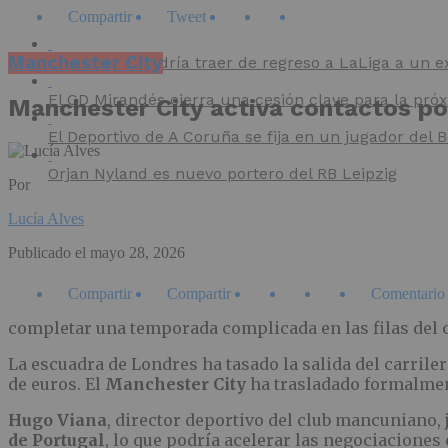
Compartir
Tweet
Manchester City
El Villarreal podría traer de regreso a LaLiga a un e
El CD Mirandés cierra una cesión clave para la pr
Manchester City activa contactos por
El Deportivo de A Coruña se fija en un jugador del
Orjan Nyland es nuevo portero del RB Leipzig
Por
Lucía Alves
Publicado el
mayo 28, 2026
Compartir
Compartir
Comentario
completar una temporada complicada en las filas del 
La escuadra de Londres ha tasado la salida del carrile
de euros. El
Manchester City
ha trasladado formalment
Hugo Viana
, director deportivo del club mancuniano,
de Portugal
, lo que podría acelerar las negociaciones 