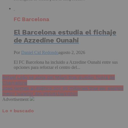
FC Barcelona
El Barcelona estudia el fichaje
de Azzedine Ounahi
Por
Daniel Cid Redondo
agosto 2, 2026
El FC Barcelona ha incluido a Azzedine Ounahi entre sus
opciones para reforzar el centro del...
Rafael Leão se aleja del Milan tras quedar fuera de
Champions
Joao Gomes al Atlético por 45 millones tras ser elegido
mejor jugador del Wolverhampton
Advertisement
Lo + buscado