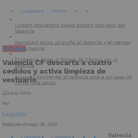
Compartir
Tweet
Cömert encuentra nuevo destino tras salir del
Valencia
Ramazani lanza un guiño al Valencia y el regreso
Fichajes
toma fuerza
El Almería frena el fichaje de Chirino por el
Valencia CF descarta a cuatro
Valencia
cedidos y activa limpieza de
Acuerdo inminente: el Valencia está a un paso de
vestuario
cerrar una salida
Por
Lucía Alves
Publicado el
mayo 26, 2026
Valencia
Compartir
Compartir