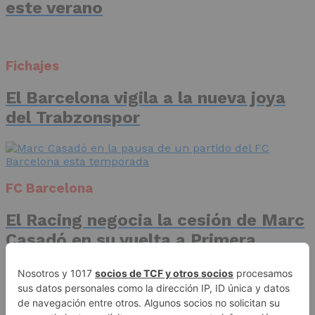
este verano
Fichajes
El Barcelona vigila a la nueva joya
del Trabzonspor
FC Barcelona
El Racing negocia la cesión de Marc
Casadó en su vuelta a Primera
División
Advertisement