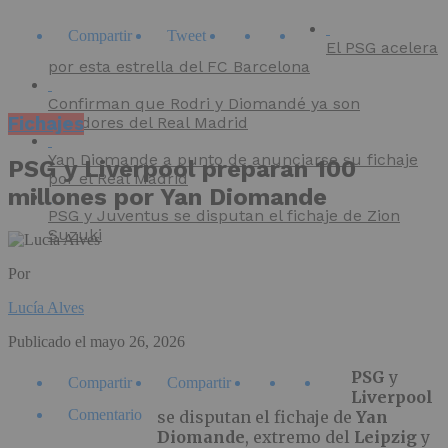
Compartir
Tweet
El PSG acelera
por esta estrella del FC Barcelona
Confirman que Rodri y Diomandé ya son
Fichajes
jugadores del Real Madrid
Yan Diomande a punto de anunciarse su fichaje
PSG y Liverpool preparan 100
por el Real Madrid
millones por Yan Diomande
PSG y Juventus se disputan el fichaje de Zion
Suzuki
Por
Lucía Alves
Publicado el
mayo 26, 2026
PSG
y
Compartir
Compartir
Liverpool
Comentario
se disputan el fichaje de
Yan
Diomande
, extremo del
Leipzig
y