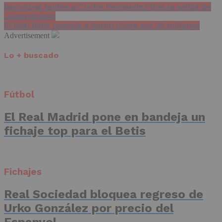
Barcelona tantea a Cucho Hernández tras la salida de
Lewandowski
El Real Betis negocia a Samú Costa por 25 millones
Advertisement
Lo + buscado
Fútbol
El Real Madrid pone en bandeja un
fichaje top para el Betis
Fichajes
Real Sociedad bloquea regreso de
Urko González por precio del
Espanyol