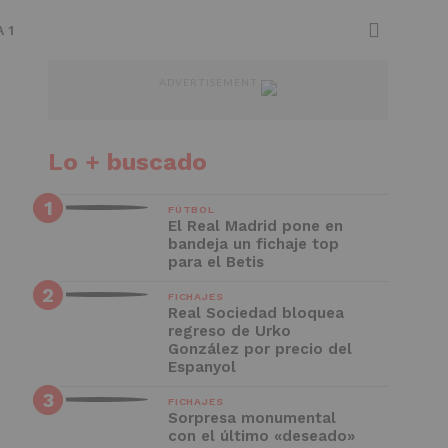
 1
ADVERTISEMENT
Lo + buscado
FÚTBOL
El Real Madrid pone en
bandeja un fichaje top
para el Betis
FICHAJES
Real Sociedad bloquea
regreso de Urko
González por precio del
Espanyol
FICHAJES
Sorpresa monumental
con el último «deseado»