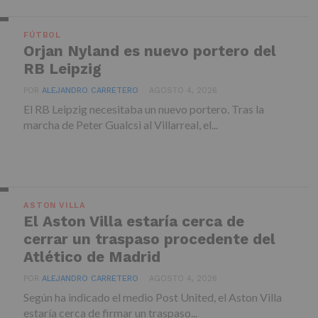
FÚTBOL
Orjan Nyland es nuevo portero del
RB Leipzig
POR
ALEJANDRO CARRETERO
AGOSTO 4, 2026
El RB Leipzig necesitaba un nuevo portero. Tras la
marcha de Peter Gualcsi al Villarreal, el...
ASTON VILLA
El Aston Villa estaría cerca de
cerrar un traspaso procedente del
Atlético de Madrid
POR
ALEJANDRO CARRETERO
AGOSTO 4, 2026
Según ha indicado el medio Post United, el Aston Villa
estaría cerca de firmar un traspaso...