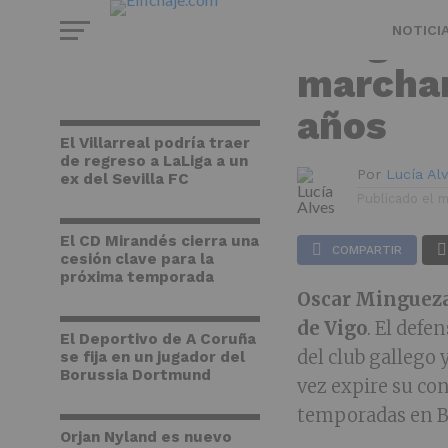
FÚTBOL
Minguez
NOTICI
marchar
años
El Villarreal podría traer
de regreso a LaLiga a un
Por
Lucía Al
ex del Sevilla FC
Publicado el
m
El CD Mirandés cierra una
COMPARTIR
cesión clave para la
próxima temporada
Oscar Minguez
de Vigo
. El defe
El Deportivo de A Coruña
del club gallego 
se fija en un jugador del
Borussia Dortmund
vez expire su con
temporadas en B
Orjan Nyland es nuevo