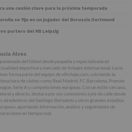
rra una cesión clave para la próxima temporada
Coruña se fija en un jugador del Borussia Dortmund
evo portero del RB Leipzig
ucía Alves
pasionada del fútbol desde pequeña y especializada en
ctualidad deportiva y mercado de fichajes internacional. Lucía
lves forma parte del equipo de elfichaje.com, cubriendo la
ltima hora de clubes como Real Madrid, FC Barcelona, Premier
eague, Serie A y competiciones europeas. Con un estilo cercano,
atural y directo, destaca por sus conexiones a pie de calle desde
os alrededores del Santiago Bernabéu y otros grandes estadios
uropeos, aportando información, análisis y seguimiento de
peraciones en tiempo real.