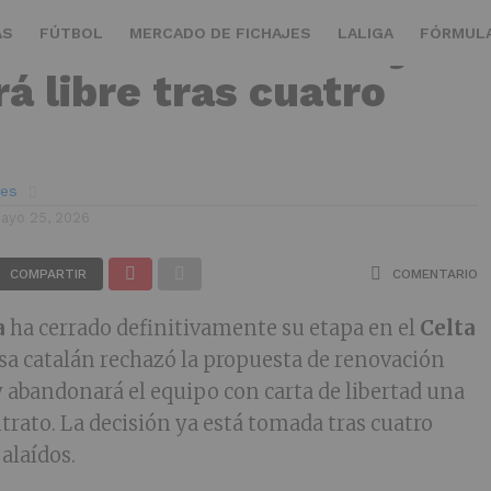
a rechaza al Celta y se
AS
FÚTBOL
MERCADO DE FICHAJES
LALIGA
FÓRMULA
á libre tras cuatro
ves
ayo 25, 2026
COMPARTIR
COMENTARIO
a
ha cerrado definitivamente su etapa en el
Celta
nsa catalán rechazó la propuesta de renovación
y abandonará el equipo con carta de libertad una
trato. La decisión ya está tomada tras cuatro
alaídos.