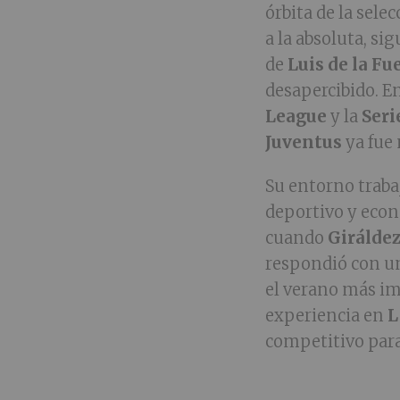
órbita de la sel
a la absoluta, si
de
Luis de la Fu
desapercibido. E
League
y la
Seri
Juventus
ya fue
Su entorno trab
deportivo y econ
cuando
Girálde
respondió con un
el verano más im
experiencia en
L
competitivo para