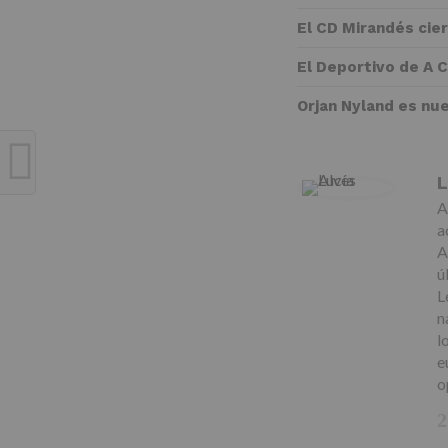
El CD Mirandés cie
El Deportivo de A 
Orjan Nyland es nu
L
A
a
A
ú
L
n
l
e
o