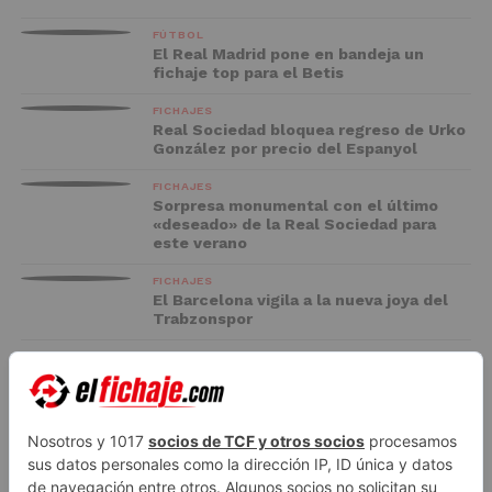
FÚTBOL
El Real Madrid pone en bandeja un
fichaje top para el Betis
FICHAJES
Real Sociedad bloquea regreso de Urko
González por precio del Espanyol
FICHAJES
Sorpresa monumental con el último
«deseado» de la Real Sociedad para
este verano
FICHAJES
El Barcelona vigila a la nueva joya del
Trabzonspor
FC BARCELONA
El Racing negocia la cesión de Marc
Casadó en su vuelta a Primera División
ADVERTISEMENT