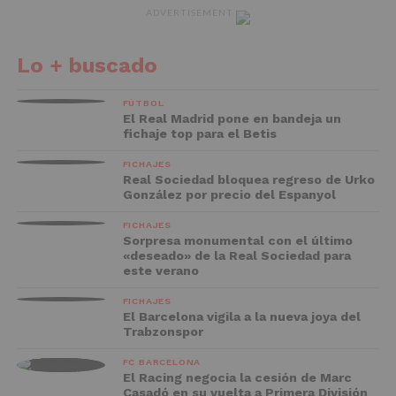
ADVERTISEMENT
Lo + buscado
FÚTBOL
El Real Madrid pone en bandeja un
fichaje top para el Betis
FICHAJES
Real Sociedad bloquea regreso de Urko
González por precio del Espanyol
FICHAJES
Sorpresa monumental con el último
«deseado» de la Real Sociedad para
este verano
FICHAJES
El Barcelona vigila a la nueva joya del
Trabzonspor
FC BARCELONA
El Racing negocia la cesión de Marc
Casadó en su vuelta a Primera División