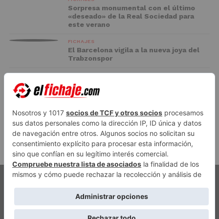
Sorpresa monumental con el último
«deseado» de la Real Sociedad para
este verano
FICHAJES
El Barcelona vigila a la nueva joya del
Trabzonspor
FC BARCELONA
El Racing negocia la cesión de Marc
Casadó en su vuelta a Primera División
ADVERTISEMENT
PUBLICIDAD
AVISO LEGAL
POLÍTICA DE PRIVACIDAD
AUTORES
CONTACTO
POLÍTICA EDITORIAL
QUIÉNES SOMOS
ACCESO REDACCIÓN