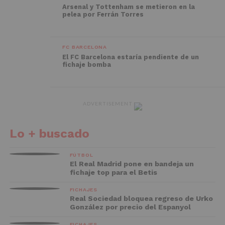
Arsenal y Tottenham se metieron en la
pelea por Ferrán Torres
FC BARCELONA
El FC Barcelona estaría pendiente de un
fichaje bomba
ADVERTISEMENT
Lo + buscado
FÚTBOL
El Real Madrid pone en bandeja un
fichaje top para el Betis
FICHAJES
Real Sociedad bloquea regreso de Urko
González por precio del Espanyol
FICHAJES