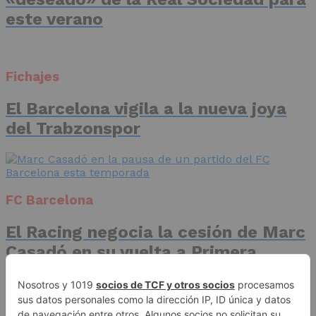
este verano
Fichajes
El Barcelona vigila a la nueva joya
del Trabzonspor
FC Barcelona
El Racing negocia la cesión de Marc
Casadó en su vuelta a Primera
División
Advertisement