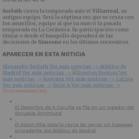
Sorloth
cierra la temporada ante el
Villarreal
, su
antiguo equipo. Será la séptima vez que se cruza con
los amarillos, equipo al que ya marcó la pasada
temporada en La Cerámica. Su participación como
titular o desde el banquillo dependerá de las
decisiones de
Simeone
en los últimos encuentros.
APARECEN EN ESTA NOTICIA
Alexander Sørloth
Ver más noticias ->
Atlético de
Madrid
Ver más noticias ->
Everton
Ver
más noticias ->
Juventus
Ver más noticias ->
LaLiga
Ver más noticias ->
Serie A
Ver más noticias ->
Te recomendamos leer...
El Deportivo de A Coruña se fija en un jugador del
Borussia Dortmund
El Aston Villa estaría cerca de cerrar un traspaso
procedente del Atlético de Madrid