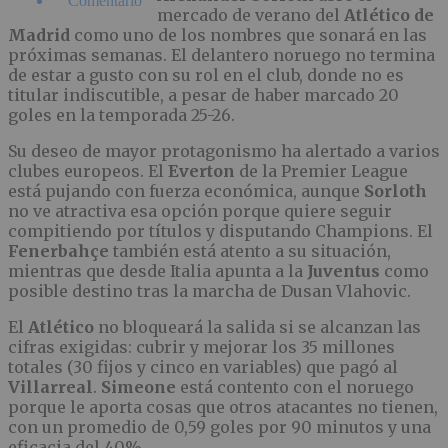
Comentario
mercado de verano del
Atlético de
Madrid
como uno de los nombres que sonará en las
próximas semanas. El delantero noruego no termina
de estar a gusto con su rol en el club, donde no es
titular indiscutible, a pesar de haber marcado 20
goles en la temporada 25-26.
Su deseo de mayor protagonismo ha alertado a varios
clubes europeos. El
Everton
de la Premier League
está pujando con fuerza económica, aunque
Sorloth
no ve atractiva esa opción porque quiere seguir
compitiendo por títulos y disputando Champions. El
Fenerbahçe
también está atento a su situación,
mientras que desde Italia apunta a la
Juventus
como
posible destino tras la marcha de Dusan Vlahovic.
El
Atlético
no bloqueará la salida si se alcanzan las
cifras exigidas: cubrir y mejorar los 35 millones
totales (30 fijos y cinco en variables) que pagó al
Villarreal
.
Simeone
está contento con el noruego
porque le aporta cosas que otros atacantes no tienen,
con un promedio de 0,59 goles por 90 minutos y una
eficacia del 40%.