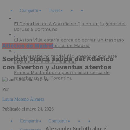
Compartir
Tweet
El Deportivo de A Coruña se fija en un jugador del
Borussia Dortmund
El Aston Villa estaría cerca de cerrar un traspaso
Atlético de Madrid
procedente del Atlético de Madrid
El Newcastle no tendrá fácil negociar por este
Sorloth busca salida del Atlético
jugador de la Real Sociedad
con Everton y Juventus atentos
Franco Mastantuono podría estar cerca de
marcharse a la Fiorentina
Por
Laura Moreno Álvarez
Publicado el
mayo 24, 2026
Compartir
Compartir
Alexander Sorloth
abre el