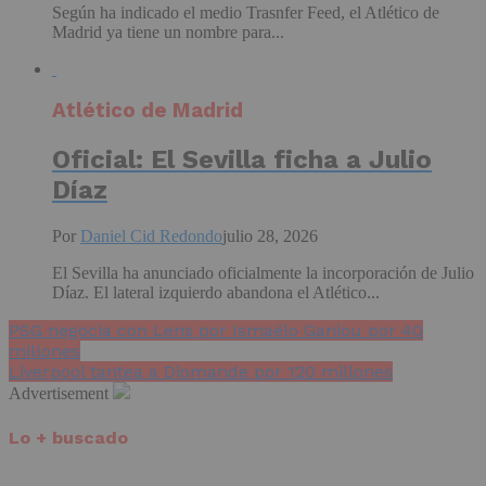
Según ha indicado el medio Trasnfer Feed, el Atlético de
Madrid ya tiene un nombre para...
Atlético de Madrid
Oficial: El Sevilla ficha a Julio
Díaz
Por
Daniel Cid Redondo
julio 28, 2026
El Sevilla ha anunciado oficialmente la incorporación de Julio
Díaz. El lateral izquierdo abandona el Atlético...
PSG negocia con Lens por Ismaëlo Ganiou por 40
millones
Liverpool tantea a Diomande por 120 millones
Advertisement
Lo + buscado