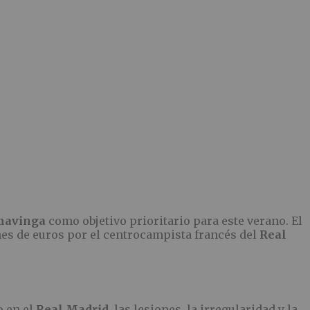
mavinga
como objetivo prioritario para este verano. El
nes de euros por el centrocampista francés del
Real
o en el
Real Madrid
, las lesiones, la irregularidad y la