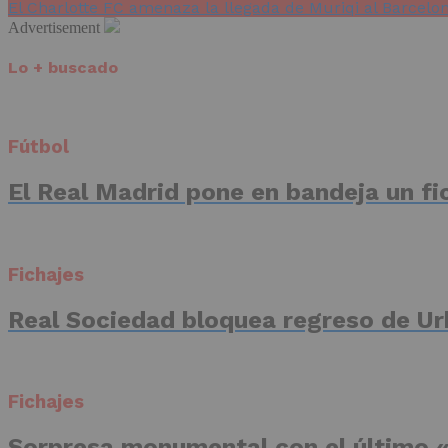
El Charlotte FC amenaza la llegada de Muriqi al Barcelo
Advertisement
Lo + buscado
Fútbol
El Real Madrid pone en bandeja un fic
Fichajes
Real Sociedad bloquea regreso de Ur
Fichajes
Sorpresa monumental con el último «