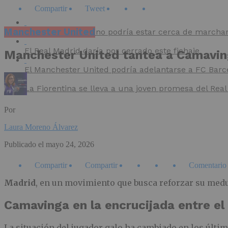
Compartir
Tweet
Manchester United
Franco Mastantuono podría estar cerca de marchars
El Real Madrid daría por cerrado este fichaje
Manchester United tantea a Camavin
El Manchester United podría adelantarse a FC Barce
La Fiorentina se lleva a una joven promesa del Rea
Por
Laura Moreno Álvarez
Publicado el
mayo 24, 2026
Compartir
Compartir
Comentario
Madrid
, en un movimiento que busca reforzar su medu
Camavinga en la encrucijada entre el
La situación del jugador galo ha cambiado en los últi