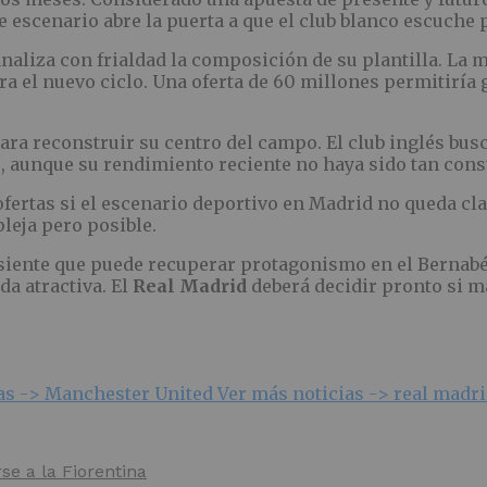
te escenario abre la puerta a que el club blanco escuche
analiza con frialdad la composición de su plantilla. L
ara el nuevo ciclo. Una oferta de 60 millones permitirí
para reconstruir su centro del campo. El club inglés bus
es, aunque su rendimiento reciente no haya sido tan con
 ofertas si el escenario deportivo en Madrid no queda cl
leja pero posible.
siente que puede recuperar protagonismo en el Bernabéu,
da atractiva. El
Real Madrid
deberá decidir pronto si m
as ->
Manchester United
Ver más noticias ->
real madr
e a la Fiorentina