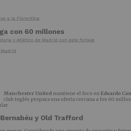
e a la Fiorentina
ga con 60 millones
lona y Atlético de Madrid con este fichaje
l Madrid
Manchester United
mantiene el foco en
Eduardo Ca
club inglés prepara una oferta cercana a los 60 millo
lar.
 Bernabéu y Old Trafford
mos meses. Considerado una apuesta de presente y futur