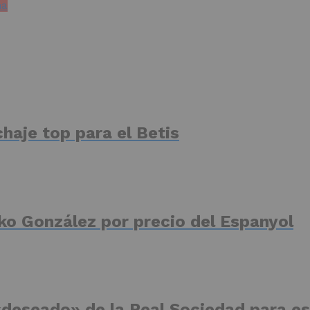
na
haje top para el Betis
ko González por precio del Espanyol
deseado» de la Real Sociedad para es