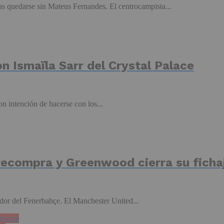
ras quedarse sin Mateus Fernandes. El centrocampista...
n Ismaïla Sarr del Crystal Palace
n intención de hacerse con los...
recompra y Greenwood cierra su ficha
or del Fenerbahçe. El Manchester United...
irona