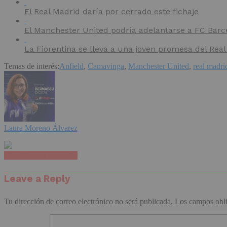
El Real Madrid daría por cerrado este fichaje
El Manchester United podría adelantarse a FC Barce
La Fiorentina se lleva a una joven promesa del Rea
Temas de interés:
Anfield
,
Camavinga
,
Manchester United
,
real madri
Laura Moreno Álvarez
Haz clic para comentar
Leave a Reply
Tu dirección de correo electrónico no será publicada.
Los campos obli