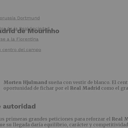
 Borussia Dortmund
dor de la Real Sociedad
Madrid de Mourinho
e a la Fiorentina
u centro del campo
Morten Hjulmand
sueña con vestir de blanco. El ce
oportunidad de fichar por el
Real Madrid
como el gran
 autoridad
us primeras grandes peticiones para reforzar el
Real 
e su llegada daría equilibrio, carácter y competitividad