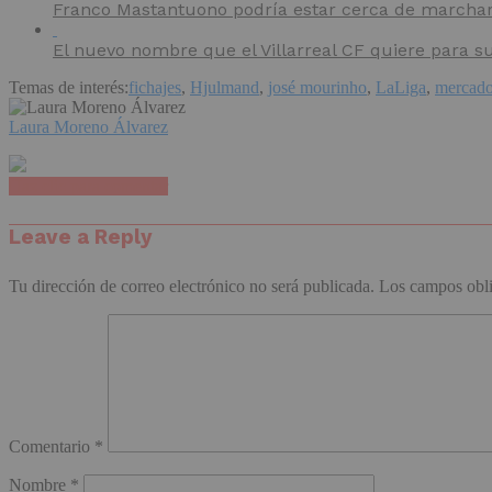
Franco Mastantuono podría estar cerca de marchars
El nuevo nombre que el Villarreal CF quiere para s
Temas de interés:
fichajes
,
Hjulmand
,
josé mourinho
,
LaLiga
,
mercad
Laura Moreno Álvarez
Haz clic para comentar
Leave a Reply
Tu dirección de correo electrónico no será publicada.
Los campos obli
Comentario
*
Nombre
*