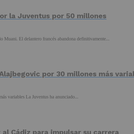
por la Juventus por 50 millones
o Muani. El delantero francés abandona definitivamente...
 Alajbegovic por 30 millones más varia
 más variables La Juventus ha anunciado...
 al Cádiz para impulsar su carrera