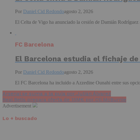
Por
Daniel Cid Redondo
agosto 2, 2026
El Celta de Vigo ha anunciado la cesión de Damián Rodríguez a
FC Barcelona
El Barcelona estudia el fichaje d
Por
Daniel Cid Redondo
agosto 2, 2026
El FC Barcelona ha incluido a Azzedine Ounahi entre sus opcione
Arsenal se suma a la puja por Julián Álvarez
Real Betis prepara oferta de 15M€ por Oli McBurnie
Advertisement
Lo + buscado