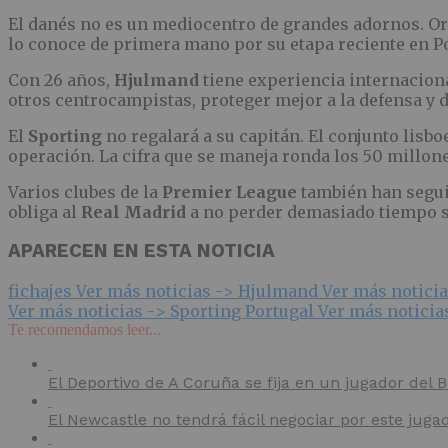
El danés no es un mediocentro de grandes adornos. Ord
lo conoce de primera mano por su etapa reciente en Po
Con 26 años,
Hjulmand
tiene experiencia internaciona
otros centrocampistas, proteger mejor a la defensa y d
El
Sporting
no regalará a su capitán. El conjunto lisbo
operación. La cifra que se maneja ronda los 50 millon
Varios clubes de la
Premier League
también han segui
obliga al
Real Madrid
a no perder demasiado tiempo si
APARECEN EN ESTA NOTICIA
fichajes
Ver más noticias ->
Hjulmand
Ver más notici
Ver más noticias ->
Sporting Portugal
Ver más noticia
Te recomendamos leer...
El Deportivo de A Coruña se fija en un jugador del
El Newcastle no tendrá fácil negociar por este juga