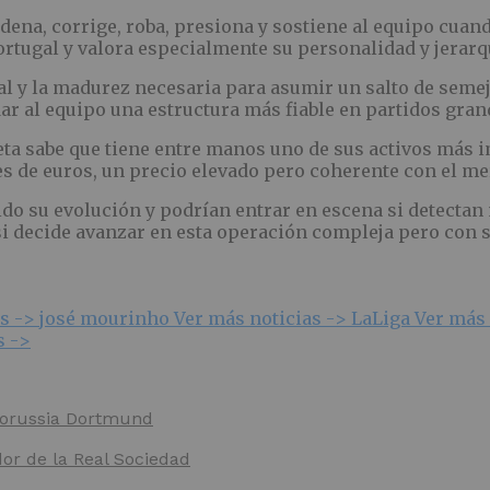
ena, corrige, roba, presiona y sostiene al equipo cuand
rtugal y valora especialmente su personalidad y jerarq
l y la madurez necesaria para asumir un salto de semej
ar al equipo una estructura más fiable en partidos gran
eta sabe que tiene entre manos uno de sus activos más im
es de euros, un precio elevado pero coherente con el m
do su evolución y podrían entrar en escena si detectan
 decide avanzar en esta operación compleja pero con s
as ->
josé mourinho
Ver más noticias ->
LaLiga
Ver más 
s ->
 Borussia Dortmund
dor de la Real Sociedad