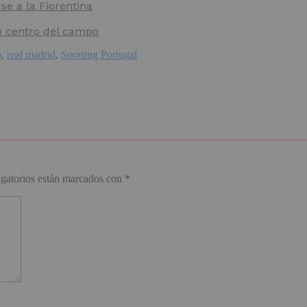
e a la Fiorentina
u centro del campo
o
,
real madrid
,
Sporting Portugal
gatorios están marcados con
*