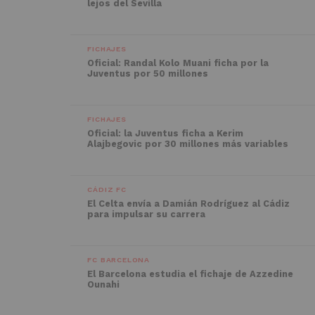
lejos del Sevilla
FICHAJES
Oficial: Randal Kolo Muani ficha por la
Juventus por 50 millones
FICHAJES
Oficial: la Juventus ficha a Kerim
Alajbegovic por 30 millones más variables
CÁDIZ FC
El Celta envía a Damián Rodríguez al Cádiz
para impulsar su carrera
FC BARCELONA
El Barcelona estudia el fichaje de Azzedine
Ounahi