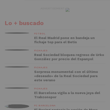
ADVERTISEMENT
Lo + buscado
FÚTBOL
El Real Madrid pone en bandeja un
fichaje top para el Betis
FICHAJES
Real Sociedad bloquea regreso de Urko
González por precio del Espanyol
FICHAJES
Sorpresa monumental con el último
«deseado» de la Real Sociedad para
este verano
FICHAJES
El Barcelona vigila a la nueva joya del
Trabzonspor
FC BARCELONA
El Racing negocia la cesión de Marc