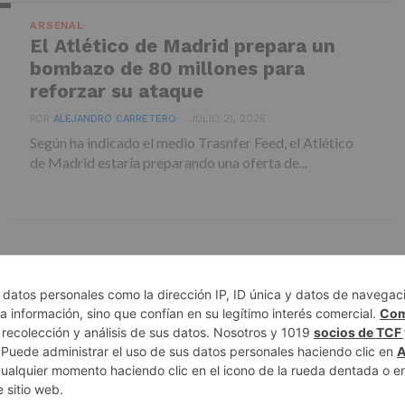
ARSENAL
El Atlético de Madrid prepara un
bombazo de 80 millones para
reforzar su ataque
POR
ALEJANDRO CARRETERO
JULIO 21, 2026
Según ha indicado el medio Trasnfer Feed, el Atlético
de Madrid estaría preparando una oferta de...
 DE PRIVACIDAD
AUTORES
CONTACTO
POLÍTICA EDITORIAL