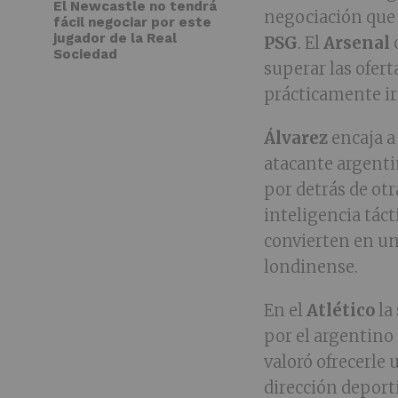
El Newcastle no tendrá
negociación que
fácil negociar por este
jugador de la Real
PSG
. El
Arsenal
Sociedad
superar las ofert
prácticamente irr
Álvarez
encaja a 
atacante argenti
por detrás de otr
inteligencia táct
convierten en un
londinense.
En el
Atlético
la
por el argentino
valoró ofrecerle
dirección deport