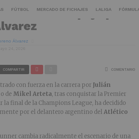
 se suma a la puja por
AS
FÚTBOL
MERCADO DE FICHAJES
LALIGA
FÓRMULA
Álvarez
reno Álvarez
ayo 24, 2026
COMPARTIR
COMENTARIO
trado con fuerza en la carrera por
Julián
po de
Mikel Arteta
, tras conquistar la Premier
r la final de la Champions League, ha decidido
mente por el delantero argentino del
Atlético
unner cambia radicalmente el escenario de una