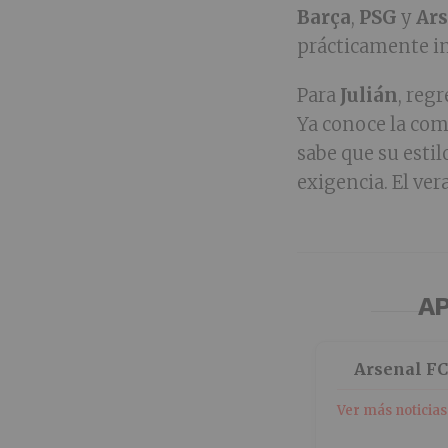
Barça
,
PSG
y
Ar
prácticamente im
Para
Julián
, reg
Ya conoce la com
sabe que su esti
exigencia. El ve
AP
Arsenal F
Ver más noticias