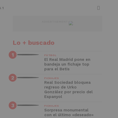
 1
ADVERTISEMENT
Lo + buscado
FÚTBOL
El Real Madrid pone en
bandeja un fichaje top
para el Betis
FICHAJES
Real Sociedad bloquea
regreso de Urko
González por precio del
Espanyol
FICHAJES
Sorpresa monumental
con el último «deseado»