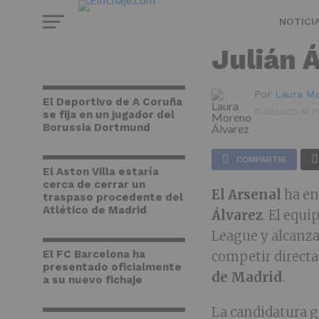
ARSENAL
Arsenal
NOTICI
Julián 
Por
Laura Mo
El Deportivo de A Coruña
Publicado el
m
se fija en un jugador del
Borussia Dortmund
COMPARTIR
El Aston Villa estaría
cerca de cerrar un
El Arsenal
ha en
traspaso procedente del
Atlético de Madrid
Álvarez
. El equi
League y alcanza
El FC Barcelona ha
competir directa
presentado oficialmente
de Madrid
.
a su nuevo fichaje
La candidatura g