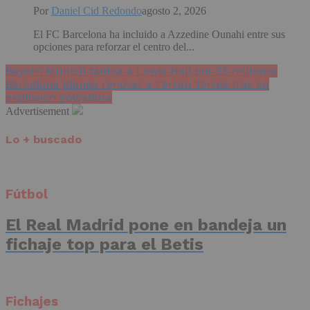
Por
Daniel Cid Redondo
agosto 2, 2026
El FC Barcelona ha incluido a Azzedine Ounahi entre sus
opciones para reforzar el centro del...
Bayern Múnich tantea a Lewis Hall por 55 millones
Barcelona planea renovar a Ferran Torres tras su
explosión goleadora
Advertisement
Lo + buscado
Fútbol
El Real Madrid pone en bandeja un
fichaje top para el Betis
Fichajes