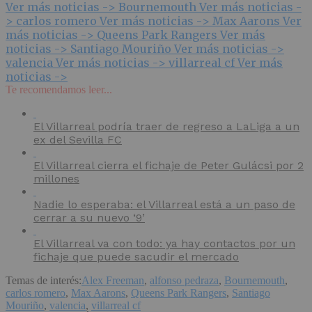
Ver más noticias ->
Bournemouth
Ver más noticias -
>
carlos romero
Ver más noticias ->
Max Aarons
Ver
más noticias ->
Queens Park Rangers
Ver más
noticias ->
Santiago Mouriño
Ver más noticias ->
valencia
Ver más noticias ->
villarreal cf
Ver más
noticias ->
Te recomendamos leer...
El Villarreal podría traer de regreso a LaLiga a un
ex del Sevilla FC
El Villarreal cierra el fichaje de Peter Gulácsi por 2
millones
Nadie lo esperaba: el Villarreal está a un paso de
cerrar a su nuevo ‘9’
El Villarreal va con todo: ya hay contactos por un
fichaje que puede sacudir el mercado
Temas de interés:
Alex Freeman
,
alfonso pedraza
,
Bournemouth
,
carlos romero
,
Max Aarons
,
Queens Park Rangers
,
Santiago
Mouriño
,
valencia
,
villarreal cf