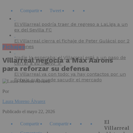
Compartir
Tweet
El Villarreal podría traer de regreso a LaLiga a un
ex del Sevilla FC
El Villarreal cierra el fichaje de Peter Gulácsi por 2
Fichajes
millones
Nadie lo esperaba: el Villarreal está a un paso de
Villarreal negocia a Max Aarons
cerrar a su nuevo ‘9’
para reforzar su defensa
El Villarreal va con todo: ya hay contactos por un
fichaje que puede sacudir el mercado
Por
Laura Moreno Álvarez
Publicado el
mayo 22, 2026
El
Compartir
Compartir
Villarreal