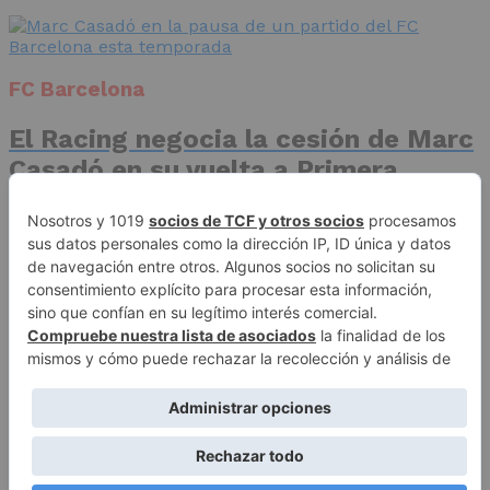
FC Barcelona
El Racing negocia la cesión de Marc
Casadó en su vuelta a Primera
División
Advertisement
Publicidad
Aviso legal
Política de privacidad
Autores
Contacto
Política editorial
Quiénes somos
ACCESO REDACCIÓN
Copyright © 2026 El Fichaje. Sitio web propiedad de Syncsells
Automatizaciones, SL