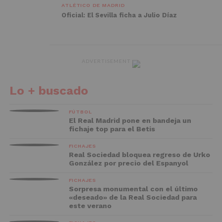
ATLÉTICO DE MADRID
Oficial: El Sevilla ficha a Julio Díaz
ADVERTISEMENT
Lo + buscado
FÚTBOL
El Real Madrid pone en bandeja un
fichaje top para el Betis
FICHAJES
Real Sociedad bloquea regreso de Urko
González por precio del Espanyol
FICHAJES
Sorpresa monumental con el último
«deseado» de la Real Sociedad para
este verano