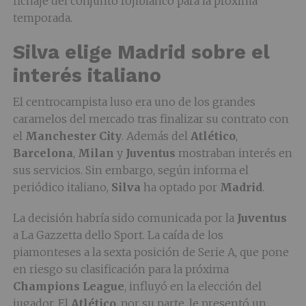
fichaje del conjunto rojiblanco para la próxima
temporada.
Silva elige Madrid sobre el
interés italiano
El centrocampista luso era uno de los grandes
caramelos del mercado tras finalizar su contrato con
el
Manchester City
. Además del
Atlético
,
Barcelona
,
Milan
y
Juventus
mostraban interés en
sus servicios. Sin embargo, según informa el
periódico italiano,
Silva
ha optado por
Madrid
.
La decisión habría sido comunicada por la
Juventus
a La Gazzetta dello Sport. La caída de los
piamonteses a la sexta posición de Serie A, que pone
en riesgo su clasificación para la próxima
Champions League
, influyó en la elección del
jugador. El
Atlético
, por su parte, le presentó un