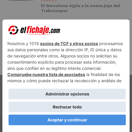
FICHAJES
El Barcelona vigila a la nueva joya del
Trabzonspor
FC BARCELONA
El Racing negocia la cesión de Marc
Casadó en su vuelta a Primera División
ADVERTISEMENT
PUBLICIDAD
AVISO LEGAL
POLÍTICA DE PRIVACIDAD
AUTORES
CONTACTO
POLÍTICA EDITORIAL
QUIÉNES SOMOS
ACCESO REDACCIÓN
Copyright © 2026 El Fichaje. Sitio web propiedad de Syncsells
Automatizaciones, SL