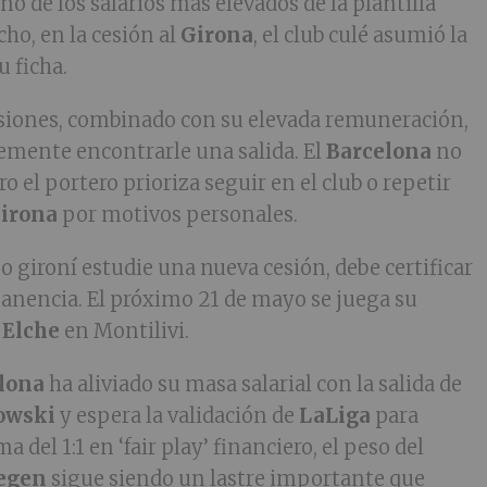
no de los salarios más elevados de la plantilla
ho, en la cesión al
Girona
, el club culé asumió la
u ficha.
lesiones, combinado con su elevada remuneración,
mente encontrarle una salida. El
Barcelona
no
ro el portero prioriza seguir en el club o repetir
irona
por motivos personales.
o gironí estudie una nueva cesión, debe certificar
nencia. El próximo 21 de mayo se juega su
l
Elche
en Montilivi.
lona
ha aliviado su masa salarial con la salida de
owski
y espera la validación de
LaLiga
para
 del 1:1 en ‘fair play’ financiero, el peso del
tegen
sigue siendo un lastre importante que