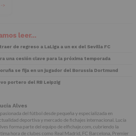
 ->
mos leer...
 traer de regreso a LaLiga a un ex del Sevilla FC
rra una cesión clave para la próxima temporada
Coruña se fija en un jugador del Borussia Dortmund
evo portero del RB Leipzig
ucía Alves
pasionada del fútbol desde pequeña y especializada en
ctualidad deportiva y mercado de fichajes internacional. Lucía
lves forma parte del equipo de elfichaje.com, cubriendo la
ltima hora de clubes como Real Madrid, FC Barcelona, Premier