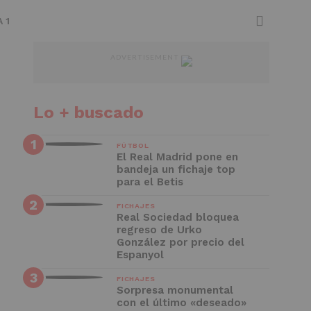
 1
ADVERTISEMENT
Lo + buscado
FÚTBOL
El Real Madrid pone en
bandeja un fichaje top
para el Betis
FICHAJES
Real Sociedad bloquea
regreso de Urko
González por precio del
Espanyol
FICHAJES
Sorpresa monumental
con el último «deseado»