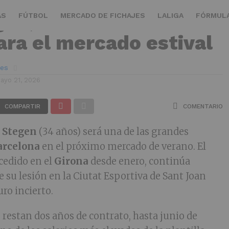
gen, el dilema del
AS
FÚTBOL
MERCADO DE FICHAJES
LALIGA
FÓRMULA
ara el mercado estival
ves
ayo 21, 2026
COMPARTIR
COMENTARIO
 Stegen
(34 años) será una de las grandes
arcelona
en el próximo mercado de verano. El
cedido en el
Girona
desde enero, continúa
 su lesión en la Ciutat Esportiva de Sant Joan
ro incierto.
 restan dos años de contrato, hasta junio de