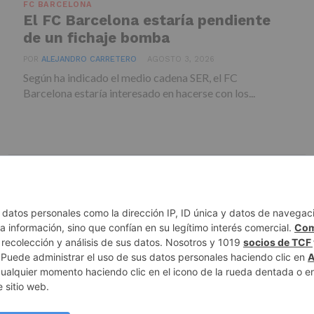
FC BARCELONA
El FC Barcelona estaría pendiente
de un fichaje bomba
POR
ALEJANDRO CARRETERO
AGOSTO 3, 2026
Según ha indicado el medio cadena SER, el FC
Barcelona estaría interesado en hacerse con los...
 DE PRIVACIDAD
AUTORES
CONTACTO
POLÍTICA EDITORIAL