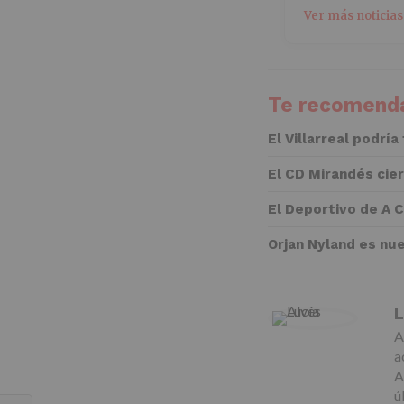
Ver más noticias
Te recomenda
El Villarreal podría
El CD Mirandés cie
El Deportivo de A 
Orjan Nyland es nu
L
A
a
A
ú