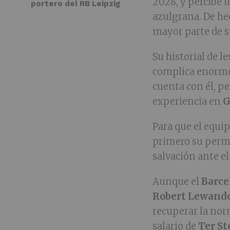
2028, y percibe u
portero del RB Leipzig
azulgrana. De hec
mayor parte de s
Su historial de 
complica enorme
cuenta con él, pe
experiencia en
G
Para que el equip
primero su perma
salvación ante e
Aunque el
Barce
Robert Lewand
recuperar la norma
salario de
Ter S