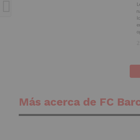
L
n
l
e
o
Más acerca de FC Bar