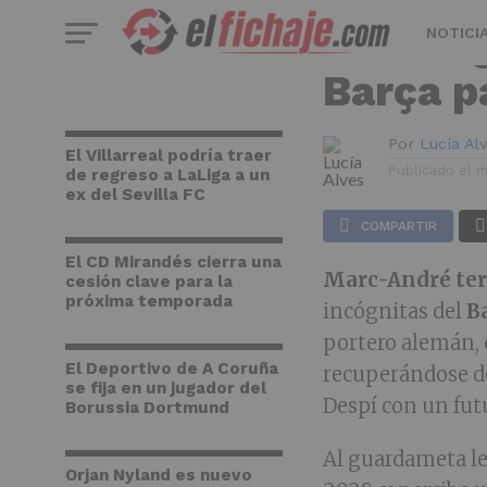
FC BARCELONA
Ter Ste
NOTICI
Barça p
Por
Lucía Al
El Villarreal podría traer
Publicado el
m
de regreso a LaLiga a un
ex del Sevilla FC
COMPARTIR
El CD Mirandés cierra una
Marc-André ter
cesión clave para la
próxima temporada
incógnitas del
B
portero alemán, 
El Deportivo de A Coruña
recuperándose de
se fija en un jugador del
Despí con un futu
Borussia Dortmund
Al guardameta le
Orjan Nyland es nuevo