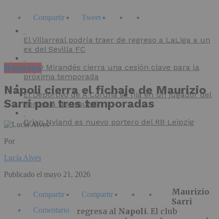
Compartir
Tweet
El Villarreal podría traer de regreso a LaLiga a un
ex del Sevilla FC
Nápoles
El CD Mirandés cierra una cesión clave para la
próxima temporada
Napoli cierra el fichaje de Maurizio
El Deportivo de A Coruña se fija en un jugador del
Sarri por tres temporadas
Borussia Dortmund
Orjan Nyland es nuevo portero del RB Leipzig
Por
Lucía Alves
Publicado el
mayo 21, 2026
Maurizio
Compartir
Compartir
Sarri
Comentario
regresa al
Napoli
. El club