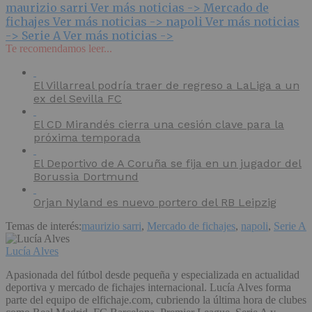
maurizio sarri
Ver más noticias ->
Mercado de
fichajes
Ver más noticias ->
napoli
Ver más noticias
->
Serie A
Ver más noticias ->
Te recomendamos leer...
El Villarreal podría traer de regreso a LaLiga a un
ex del Sevilla FC
El CD Mirandés cierra una cesión clave para la
próxima temporada
El Deportivo de A Coruña se fija en un jugador del
Borussia Dortmund
Orjan Nyland es nuevo portero del RB Leipzig
Temas de interés:
maurizio sarri
,
Mercado de fichajes
,
napoli
,
Serie A
Lucía Alves
Apasionada del fútbol desde pequeña y especializada en actualidad
deportiva y mercado de fichajes internacional. Lucía Alves forma
parte del equipo de elfichaje.com, cubriendo la última hora de clubes