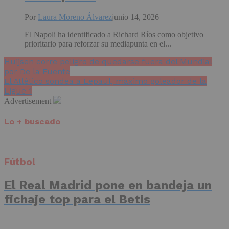
Por
Laura Moreno Álvarez
junio 14, 2026
El Napoli ha identificado a Richard Ríos como objetivo
prioritario para reforzar su mediapunta en el...
Huijsen corre peligro de quedarse fuera del Mundial
por De la Fuente
El Atlético sondea a Lepaul, máximo goleador de la
Ligue 1
Advertisement
Lo + buscado
Fútbol
El Real Madrid pone en bandeja un
fichaje top para el Betis