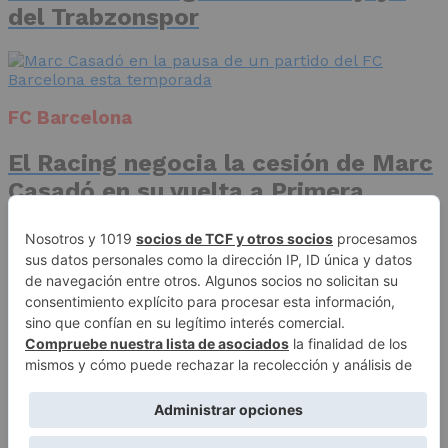
del Trabzonspor
FC Barcelona
El Racing negocia la cesión de Marc
Casadó en su vuelta a Primera
División
Advertisement
Publicidad
Aviso legal
Política de privacidad
Autores
Contacto
Política editorial
Quiénes somos
ACCESO REDACCIÓN