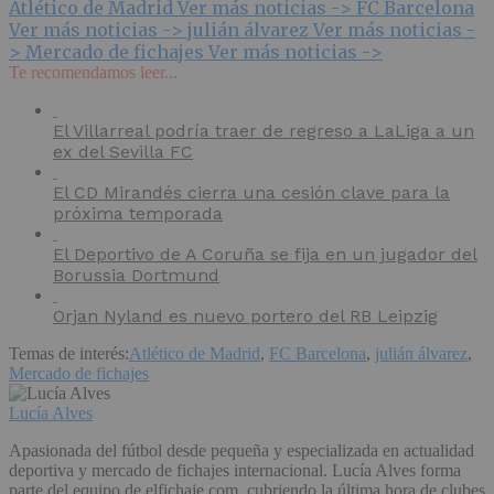
Atlético de Madrid
Ver más noticias ->
FC Barcelona
Ver más noticias ->
julián álvarez
Ver más noticias -
>
Mercado de fichajes
Ver más noticias ->
Te recomendamos leer...
El Villarreal podría traer de regreso a LaLiga a un
ex del Sevilla FC
El CD Mirandés cierra una cesión clave para la
próxima temporada
El Deportivo de A Coruña se fija en un jugador del
Borussia Dortmund
Orjan Nyland es nuevo portero del RB Leipzig
Temas de interés:
Atlético de Madrid
,
FC Barcelona
,
julián álvarez
,
Mercado de fichajes
Lucía Alves
Apasionada del fútbol desde pequeña y especializada en actualidad
deportiva y mercado de fichajes internacional. Lucía Alves forma
parte del equipo de elfichaje.com, cubriendo la última hora de clubes