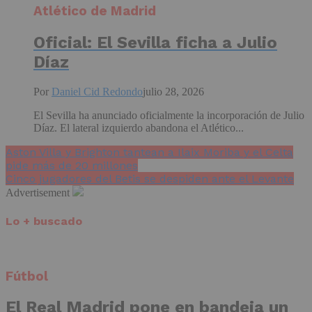
Atlético de Madrid
Oficial: El Sevilla ficha a Julio
Díaz
Por
Daniel Cid Redondo
julio 28, 2026
El Sevilla ha anunciado oficialmente la incorporación de Julio
Díaz. El lateral izquierdo abandona el Atlético...
Aston Villa y Brighton tantean a Ilaix Moriba y el Celta
pide más de 20 millones
Cinco jugadores del Betis se despiden ante el Levante
Advertisement
Lo + buscado
Fútbol
El Real Madrid pone en bandeja un