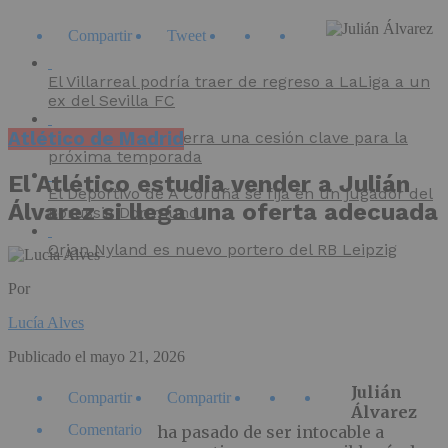
Compartir
Tweet
El Villarreal podría traer de regreso a LaLiga a un
ex del Sevilla FC
Atlético de Madrid
El CD Mirandés cierra una cesión clave para la
próxima temporada
El Atlético estudia vender a Julián
El Deportivo de A Coruña se fija en un jugador del
Álvarez si llega una oferta adecuada
Borussia Dortmund
Orjan Nyland es nuevo portero del RB Leipzig
Por
Lucía Alves
Publicado el
mayo 21, 2026
Julián
Compartir
Compartir
Álvarez
Comentario
ha pasado de ser intocable a