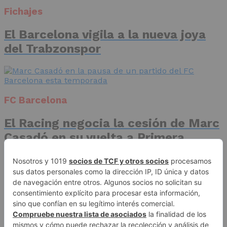
Fichajes
El Barcelona vigila a la nueva joya
del Trabzonspor
FC Barcelona
El Racing negocia la cesión de Marc
Casadó en su vuelta a Primera
División
Advertisement
Publicidad
Aviso legal
Política de privacidad
Autores