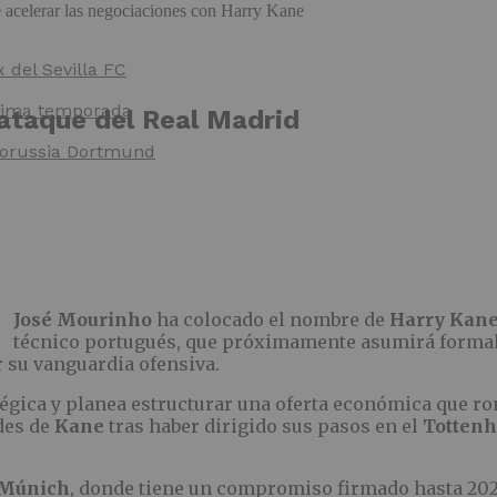
x del Sevilla FC
óxima temporada
 ataque del Real Madrid
 Borussia Dortmund
José Mourinho
ha colocado el nombre de
Harry Kan
técnico portugués, que próximamente asumirá formalm
r su vanguardia ofensiva.
égica y planea estructurar una oferta económica que ro
des de
Kane
tras haber dirigido sus pasos en el
Totten
 Múnich
, donde tiene un compromiso firmado hasta 2027.