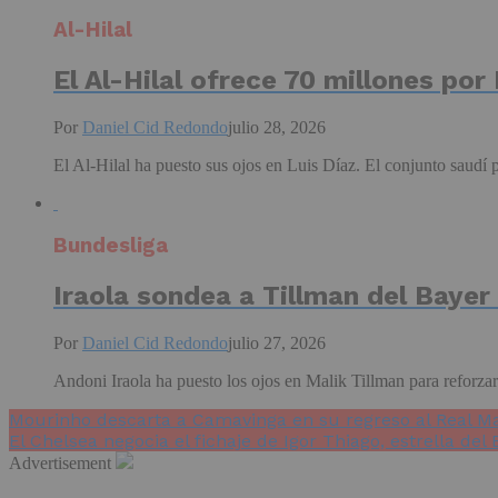
Al-Hilal
El Al-Hilal ofrece 70 millones por
Por
Daniel Cid Redondo
julio 28, 2026
El Al-Hilal ha puesto sus ojos en Luis Díaz. El conjunto saudí p
Bundesliga
Iraola sondea a Tillman del Bayer
Por
Daniel Cid Redondo
julio 27, 2026
Andoni Iraola ha puesto los ojos en Malik Tillman para reforzar
Mourinho descarta a Camavinga en su regreso al Real M
El Chelsea negocia el fichaje de Igor Thiago, estrella del
Advertisement