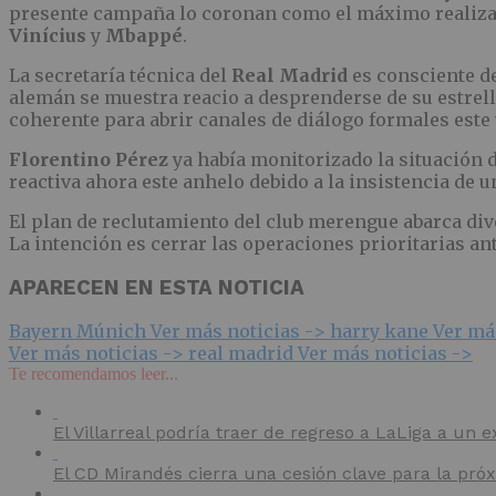
presente campaña lo coronan como el máximo realizador
Vinícius
y
Mbappé
.
La secretaría técnica del
Real Madrid
es consciente de
alemán se muestra reacio a desprenderse de su estrel
coherente para abrir canales de diálogo formales este
Florentino Pérez
ya había monitorizado la situación 
reactiva ahora este anhelo debido a la insistencia de 
El plan de reclutamiento del club merengue abarca d
La intención es cerrar las operaciones prioritarias ant
APARECEN EN ESTA NOTICIA
Bayern Múnich
Ver más noticias ->
harry kane
Ver má
Ver más noticias ->
real madrid
Ver más noticias ->
Te recomendamos leer...
El Villarreal podría traer de regreso a LaLiga a un e
El CD Mirandés cierra una cesión clave para la pr