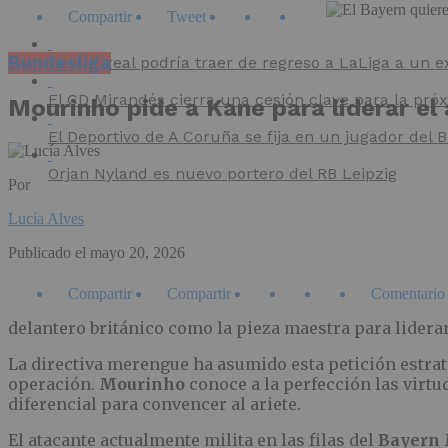
Compartir
Tweet
Bundesliga
El Villarreal podría traer de regreso a LaLiga a un e
El CD Mirandés cierra una cesión clave para la pr
Mourinho pide a Kane para liderar el
El Deportivo de A Coruña se fija en un jugador del
Orjan Nyland es nuevo portero del RB Leipzig
Por
Lucía Alves
Publicado el
mayo 20, 2026
Compartir
Compartir
Comentario
delantero británico como la pieza maestra para lidera
La directiva merengue ha asumido esta petición estrat
operación.
Mourinho
conoce a la perfección las virtu
diferencial para convencer al ariete.
El atacante actualmente milita en las filas del
Bayern