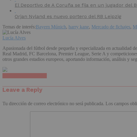
El Deportivo de A Coruña se fija en un jugador del
Orjan Nyland es nuevo portero del RB Leipzig
Temas de interés:
Bayern Múnich
,
harry kane
,
Mercado de fichajes
,
M
Lucía Alves
Apasionada del fútbol desde pequeña y especializada en actualidad de
Real Madrid, FC Barcelona, Premier League, Serie A y competiciones e
otros grandes estadios europeos, aportando información, análisis y se
Haz clic para comentar
Leave a Reply
Tu dirección de correo electrónico no será publicada.
Los campos obli