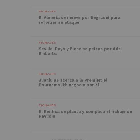
FICHAJES
El Almería se mueve por Begraoui para
reforzar su ataque
FICHAJES
Sevilla, Rayo y Elche se pelean por Adri
Embarba
FICHAJES
Juanlu se acerca a la Premier: el
Bournemouth negocia por él
FICHAJES
El Benfica se planta y complica el fichaje de
Pavlidis