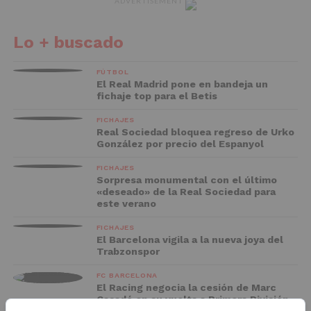
ADVERTISEMENT
Lo + buscado
FÚTBOL
El Real Madrid pone en bandeja un
fichaje top para el Betis
FICHAJES
Real Sociedad bloquea regreso de Urko
González por precio del Espanyol
FICHAJES
Sorpresa monumental con el último
«deseado» de la Real Sociedad para
este verano
FICHAJES
El Barcelona vigila a la nueva joya del
Trabzonspor
FC BARCELONA
El Racing negocia la cesión de Marc
Casadó en su vuelta a Primera División