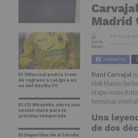
Carvaja
Madrid 
Por
Lucía Al
Publicado el
m
COMPARTIR
Dani Carvajal
ya
El Villarreal podría traer
de regreso a LaLiga a un
club blanco ha he
ex del Sevilla FC
etapa como futbo
terminar contrat
El CD Mirandés cierra una
cesión clave para la
Una leyen
próxima temporada
de dos dé
El Deportivo de A Coruña