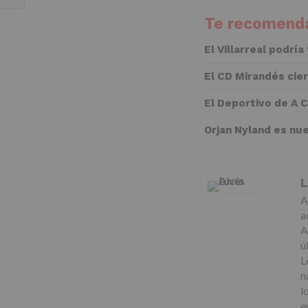
Te recomenda
El Villarreal podría
El CD Mirandés cie
El Deportivo de A 
Orjan Nyland es nu
L
A
a
A
ú
L
n
l
e