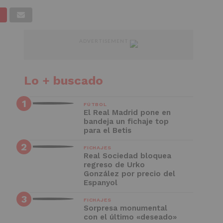
 1
ADVERTISEMENT
Lo + buscado
FÚTBOL
El Real Madrid pone en
bandeja un fichaje top
para el Betis
FICHAJES
Real Sociedad bloquea
regreso de Urko
González por precio del
Espanyol
FICHAJES
Sorpresa monumental
con el último «deseado»