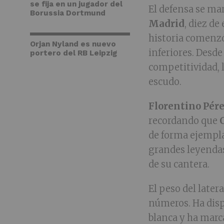
se fija en un jugador del
El defensa se ma
Borussia Dortmund
Madrid
, diez de
historia comenzó
Orjan Nyland es nuevo
inferiores. Desd
portero del RB Leipzig
competitividad, l
escudo.
Florentino Pér
recordando que
de forma ejempla
grandes leyenda
de su cantera.
El peso del latera
números. Ha disp
blanca y ha marc