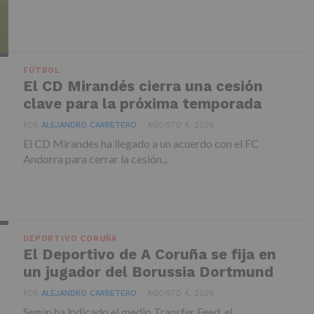
FÚTBOL
El CD Mirandés cierra una cesión
clave para la próxima temporada
POR
ALEJANDRO CARRETERO
AGOSTO 4, 2026
El CD Mirandés ha llegado a un acuerdo con el FC
Andorra para cerrar la cesión...
DEPORTIVO CORUÑA
El Deportivo de A Coruña se fija en
un jugador del Borussia Dortmund
POR
ALEJANDRO CARRETERO
AGOSTO 4, 2026
Según ha indicado el medio Transfer Feed, el