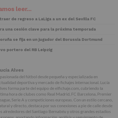
mos leer...
 traer de regreso a LaLiga a un ex del Sevilla FC
rra una cesión clave para la próxima temporada
Coruña se fija en un jugador del Borussia Dortmund
evo portero del RB Leipzig
ucía Alves
pasionada del fútbol desde pequeña y especializada en
ctualidad deportiva y mercado de fichajes internacional. Lucía
lves forma parte del equipo de elfichaje.com, cubriendo la
ltima hora de clubes como Real Madrid, FC Barcelona, Premier
eague, Serie A y competiciones europeas. Con un estilo cercano,
atural y directo, destaca por sus conexiones a pie de calle desde
os alrededores del Santiago Bernabéu y otros grandes estadios
uropeos, aportando información, análisis y seguimiento de