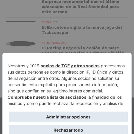
Sorpresa monumental con el último
«deseado» de la Real Sociedad para
este verano
FICHAJES
El Barcelona vigila a la nueva joya del
Trabzonspor
FC BARCELONA
El Racing negocia la cesión de Marc
Casadó en su vuelta a Primera División
ADVERTISEMENT
PUBLICIDAD
AVISO LEGAL
POLÍTICA DE PRIVACIDAD
AUTORES
CONTACTO
POLÍTICA EDITORIAL
QUIÉNES SOMOS
ACCESO REDACCIÓN