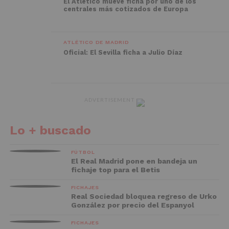
El Atlético mueve ficha por uno de los
centrales más cotizados de Europa
ATLÉTICO DE MADRID
Oficial: El Sevilla ficha a Julio Díaz
ADVERTISEMENT
Lo + buscado
FÚTBOL
El Real Madrid pone en bandeja un
fichaje top para el Betis
FICHAJES
Real Sociedad bloquea regreso de Urko
González por precio del Espanyol
FICHAJES