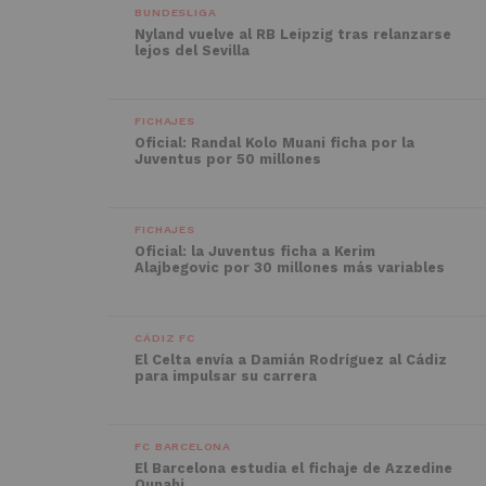
BUNDESLIGA
Nyland vuelve al RB Leipzig tras relanzarse
lejos del Sevilla
FICHAJES
Oficial: Randal Kolo Muani ficha por la
Juventus por 50 millones
FICHAJES
Oficial: la Juventus ficha a Kerim
Alajbegovic por 30 millones más variables
CÁDIZ FC
El Celta envía a Damián Rodríguez al Cádiz
para impulsar su carrera
FC BARCELONA
El Barcelona estudia el fichaje de Azzedine
Ounahi