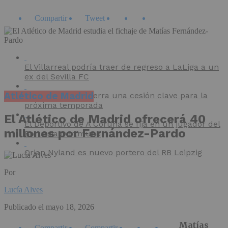
Compartir
Tweet
El Villarreal podría traer de regreso a LaLiga a un
ex del Sevilla FC
Atlético de Madrid
El CD Mirandés cierra una cesión clave para la
próxima temporada
El Atlético de Madrid ofrecerá 40
El Deportivo de A Coruña se fija en un jugador del
millones por Fernández-Pardo
Borussia Dortmund
Orjan Nyland es nuevo portero del RB Leipzig
Por
Lucía Alves
Publicado el
mayo 18, 2026
Matías
Compartir
Compartir