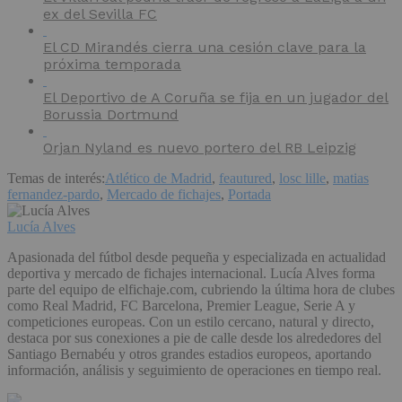
ex del Sevilla FC
El CD Mirandés cierra una cesión clave para la
próxima temporada
El Deportivo de A Coruña se fija en un jugador del
Borussia Dortmund
Orjan Nyland es nuevo portero del RB Leipzig
Temas de interés:
Atlético de Madrid
,
feautured
,
losc lille
,
matias
fernandez-pardo
,
Mercado de fichajes
,
Portada
Lucía Alves
Apasionada del fútbol desde pequeña y especializada en actualidad
deportiva y mercado de fichajes internacional. Lucía Alves forma
parte del equipo de elfichaje.com, cubriendo la última hora de clubes
como Real Madrid, FC Barcelona, Premier League, Serie A y
competiciones europeas. Con un estilo cercano, natural y directo,
destaca por sus conexiones a pie de calle desde los alrededores del
Santiago Bernabéu y otros grandes estadios europeos, aportando
información, análisis y seguimiento de operaciones en tiempo real.