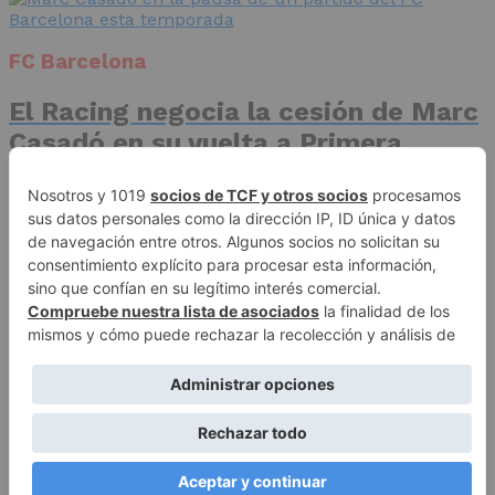
FC Barcelona
El Racing negocia la cesión de Marc
Casadó en su vuelta a Primera
División
Advertisement
Publicidad
Aviso legal
Política de privacidad
Autores
Contacto
Política editorial
Quiénes somos
ACCESO REDACCIÓN
Copyright © 2026 El Fichaje. Sitio web propiedad de Syncsells
Automatizaciones, SL