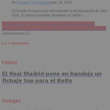
Por
Daniel Cid Redondo
julio 28, 2026
El Sevilla ha anunciado oficialmente la incorporación de Julio
Díaz. El lateral izquierdo abandona el Atlético...
Tres gigantes acechan a Julián Álvarez de nuevo
Leon Goretzka se acerca al Milan con el aval de Modrić
Advertisement
Lo + buscado
Fútbol
El Real Madrid pone en bandeja un
fichaje top para el Betis
Fichajes