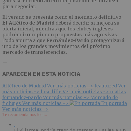
galos se encuentran en una posición de fortaleza
para negociar.
El verano se presenta como el momento definitivo.
El Atlético de Madrid
deberá decidir si mejora su
oferta inicial, mientras que los clubes ingleses
podrían irrumpir con propuestas más agresivas.
Todo apunta a que
Fernández-Pardo
protagonizará
uno de los grandes movimientos del próximo
mercado de transferencias.
—
APARECEN EN ESTA NOTICIA
Atlético de Madrid
Ver más noticias ->
feautured
Ver
más noticias ->
losc lille
Ver más noticias ->
matias
fernandez-pardo
Ver más noticias ->
Mercado de
fichajes
Ver más noticias ->
En portada
Ver más noticias ->
Te recomendamos leer...
El Villarreal podría traer de regreso a LaLiga a un