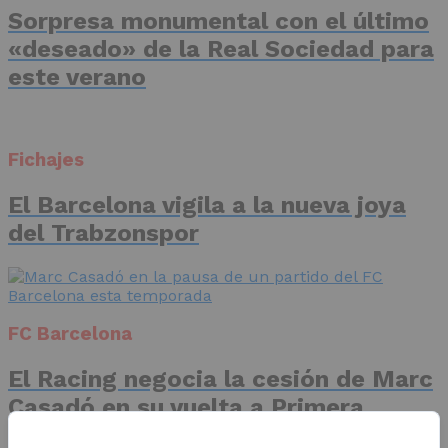
Sorpresa monumental con el último
«deseado» de la Real Sociedad para
este verano
Fichajes
El Barcelona vigila a la nueva joya
del Trabzonspor
FC Barcelona
El Racing negocia la cesión de Marc
Casadó en su vuelta a Primera
División