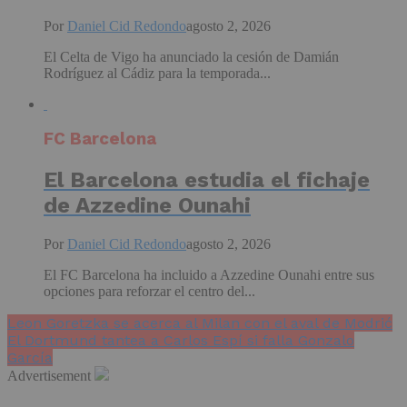
Por
Daniel Cid Redondo
agosto 2, 2026
El Celta de Vigo ha anunciado la cesión de Damián
Rodríguez al Cádiz para la temporada...
FC Barcelona
El Barcelona estudia el fichaje
de Azzedine Ounahi
Por
Daniel Cid Redondo
agosto 2, 2026
El FC Barcelona ha incluido a Azzedine Ounahi entre sus
opciones para reforzar el centro del...
Leon Goretzka se acerca al Milan con el aval de Modrić
El Dortmund tantea a Carlos Espí si falla Gonzalo
García
Advertisement