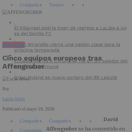
Compartir
Tweet
El Villarreal podría traer de regreso a LaLiga a un
ex del Sevilla FC
Fichajes
El CD Mirandés cierra una cesión clave para la
próxima temporada
Cinco equipos europeos tras
El Deportivo de A Coruña se fija en un jugador del
Affengruber
Borussia Dortmund
Orjan Nyland es nuevo portero del RB Leipzig
Por
Lucía Alves
Publicado el
mayo 18, 2026
David
Compartir
Compartir
Affengruber
se ha convertido en
Comentario