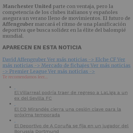
Manchester United
parte con ventaja, pero la
competencia de los clubes italianos y españoles
asegura un verano lleno de movimientos. El futuro de
Affengruber
marcará el ritmo de una planificación
deportiva que busca solidez en la élite del balompié
mundial.
APARECEN EN ESTA NOTICIA
David Affengruber
Ver más noticias ->
Elche CF
Ver
más noticias ->
Mercado de fichajes
Ver más noticias
->
Premier League
Ver más noticias ->
Te recomendamos leer...
El Villarreal podría traer de regreso a LaLiga a un
ex del Sevilla FC
El CD Mirandés cierra una cesión clave para la
próxima temporada
El Deportivo de A Coruña se fija en un jugador del
Borussia Dortmund