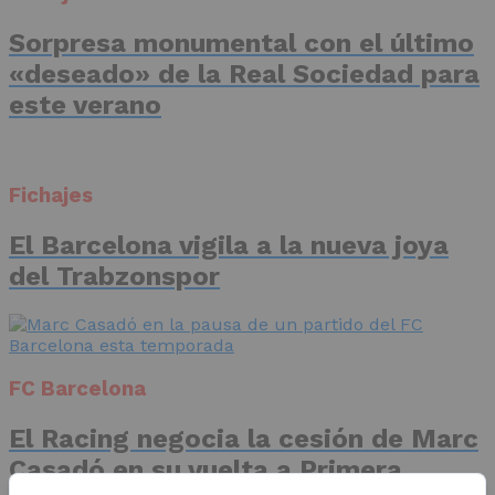
Sorpresa monumental con el último
«deseado» de la Real Sociedad para
este verano
Fichajes
El Barcelona vigila a la nueva joya
del Trabzonspor
FC Barcelona
El Racing negocia la cesión de Marc
Casadó en su vuelta a Primera