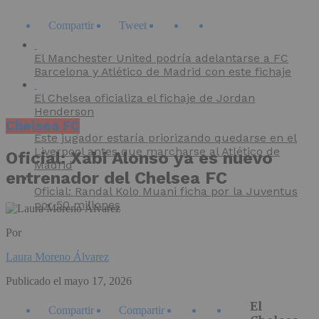
Compartir
Tweet
El Manchester United podría adelantarse a FC
Barcelona y Atlético de Madrid con este fichaje
El Chelsea oficializa el fichaje de Jordan
Henderson
Chelsea FC
Este jugador estaría priorizando quedarse en el
Liverpool antes que marcharse al Atlético de
Oficial: Xabi Alonso ya es nuevo
Madrid
entrenador del Chelsea FC
Oficial: Randal Kolo Muani ficha por la Juventus
por 50 millones
Por
Laura Moreno Álvarez
Publicado el
mayo 17, 2026
El
Compartir
Compartir