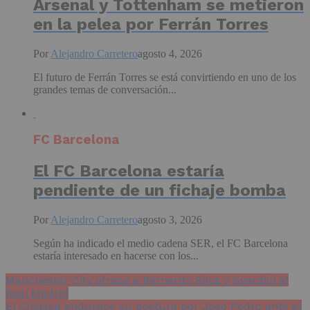
Arsenal y Tottenham se metieron
en la pelea por Ferrán Torres
Por
Alejandro Carretero
agosto 4, 2026
El futuro de Ferrán Torres se está convirtiendo en uno de los
grandes temas de conversación...
FC Barcelona
El FC Barcelona estaría
pendiente de un fichaje bomba
Por
Alejandro Carretero
agosto 3, 2026
Según ha indicado el medio cadena SER, el FC Barcelona
estaría interesado en hacerse con los...
Manchester City ofrece a Bernardo Silva y Gvardiol al
Real Madrid
El Chelsea endurece su postura por Joao Pedro ante el