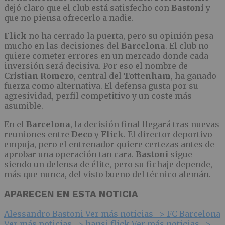
dejó claro que el club está satisfecho con
Bastoni
y
que no piensa ofrecerlo a nadie.
Flick
no ha cerrado la puerta, pero su opinión pesa
mucho en las decisiones del
Barcelona
. El club no
quiere cometer errores en un mercado donde cada
inversión será decisiva. Por eso el nombre de
Cristian Romero
, central del
Tottenham
, ha ganado
fuerza como alternativa. El defensa gusta por su
agresividad, perfil competitivo y un coste más
asumible.
En el
Barcelona
, la decisión final llegará tras nuevas
reuniones entre
Deco
y
Flick
. El director deportivo
empuja, pero el entrenador quiere certezas antes de
aprobar una operación tan cara.
Bastoni
sigue
siendo un defensa de élite, pero su fichaje depende,
más que nunca, del visto bueno del técnico alemán.
APARECEN EN ESTA NOTICIA
Alessandro Bastoni
Ver más noticias ->
FC Barcelona
Ver más noticias ->
hansi flick
Ver más noticias ->