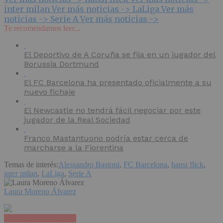
inter milan
Ver más noticias ->
LaLiga
Ver más
noticias ->
Serie A
Ver más noticias ->
Te recomendamos leer...
El Deportivo de A Coruña se fija en un jugador del
Borussia Dortmund
El FC Barcelona ha presentado oficialmente a su
nuevo fichaje
El Newcastle no tendrá fácil negociar por este
jugador de la Real Sociedad
Franco Mastantuono podría estar cerca de
marcharse a la Fiorentina
Temas de interés:
Alessandro Bastoni
,
FC Barcelona
,
hansi flick
,
inter milan
,
LaLiga
,
Serie A
Laura Moreno Álvarez
Haz clic para comentar