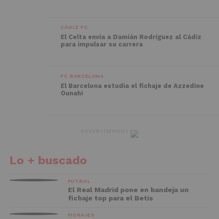
CÁDIZ FC
El Celta envía a Damián Rodríguez al Cádiz
para impulsar su carrera
FC BARCELONA
El Barcelona estudia el fichaje de Azzedine
Ounahi
ADVERTISEMENT
Lo + buscado
FÚTBOL
El Real Madrid pone en bandeja un
fichaje top para el Betis
FICHAJES