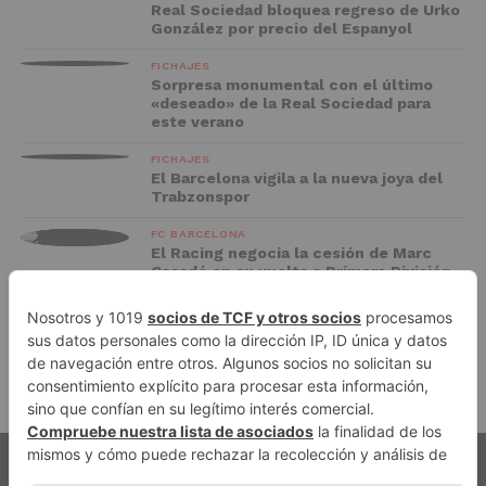
Real Sociedad bloquea regreso de Urko
González por precio del Espanyol
FICHAJES
Sorpresa monumental con el último
«deseado» de la Real Sociedad para
este verano
FICHAJES
El Barcelona vigila a la nueva joya del
Trabzonspor
FC BARCELONA
El Racing negocia la cesión de Marc
Casadó en su vuelta a Primera División
ADVERTISEMENT