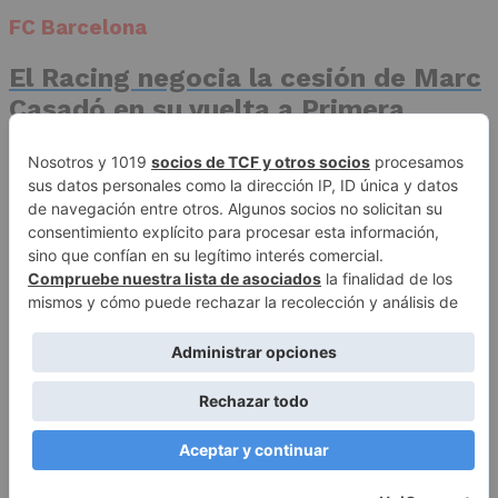
FC Barcelona
El Racing negocia la cesión de Marc
Casadó en su vuelta a Primera
División
Advertisement
Publicidad
Aviso legal
Política de privacidad
Autores
Contacto
Política editorial
Quiénes somos
ACCESO REDACCIÓN
Copyright © 2026 El Fichaje. Sitio web propiedad de Syncsells
Automatizaciones, SL
To Top