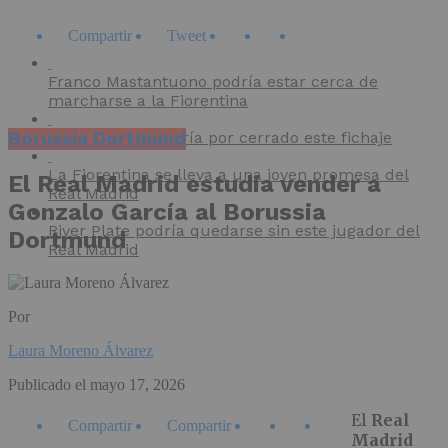
Compartir
Tweet
Franco Mastantuono podría estar cerca de
marcharse a la Fiorentina
Borussia Dortmund
El Real Madrid daría por cerrado este fichaje
La Fiorentina se lleva a una joven promesa del
El Real Madrid estudia vender a
Real Madrid
Gonzalo García al Borussia
River Plate podría quedarse sin este jugador del
Dortmund
Real Madrid
Por
Laura Moreno Álvarez
Publicado el
mayo 17, 2026
El
Real
Compartir
Compartir
Madrid