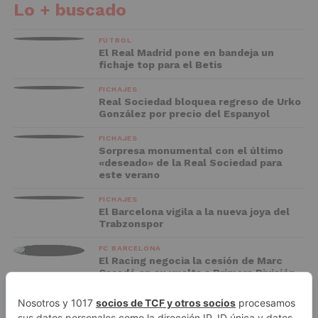
Lo + buscado
FÚTBOL
El Real Madrid pone en bandeja un
fichaje top para el Betis
FICHAJES
Real Sociedad bloquea regreso de Urko
González por precio del Espanyol
FICHAJES
Sorpresa monumental con el último
«deseado» de la Real Sociedad para
este verano
FICHAJES
El Barcelona vigila a la nueva joya del
Trabzonspor
FC BARCELONA
El Racing negocia la cesión de Marc
Casadó en su vuelta a Primera División
ADVERTISEMENT