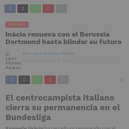
FICHAJES
Inácio renueva con el Borussia
Dortmund hasta blindar su futuro
Por
Laura Moreno Álvarez
Publicado el
mayo 15, 2026
El centrocampista italiano
cierra su permanencia en el
Bundesliga
Samuele Inácio
ha cerrado su renovación con el