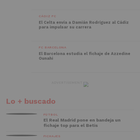
CÁDIZ FC
El Celta envía a Damián Rodríguez al Cádiz
para impulsar su carrera
FC BARCELONA
El Barcelona estudia el fichaje de Azzedine
Ounahi
ADVERTISEMENT
Lo + buscado
FÚTBOL
El Real Madrid pone en bandeja un
fichaje top para el Betis
FICHAJES