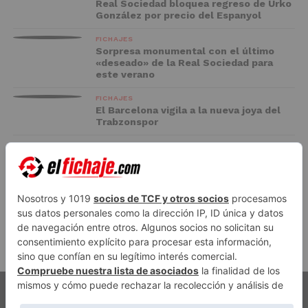
Real Sociedad bloquea regreso de Urko
González por precio del Espanyol
FICHAJES
Sorpresa monumental con el último
«deseado» de la Real Sociedad para
este verano
FICHAJES
El Barcelona vigila a la nueva joya del
Trabzonspor
FC BARCELONA
El Racing negocia la cesión de Marc
Casadó en su vuelta a Primera División
ADVERTISEMENT