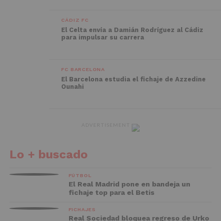
CÁDIZ FC
El Celta envía a Damián Rodríguez al Cádiz
para impulsar su carrera
FC BARCELONA
El Barcelona estudia el fichaje de Azzedine
Ounahi
ADVERTISEMENT
Lo + buscado
FÚTBOL
El Real Madrid pone en bandeja un
fichaje top para el Betis
FICHAJES
Real Sociedad bloquea regreso de Urko