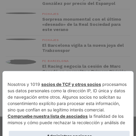
González por precio del Espanyol
FICHAJES
Sorpresa monumental con el último
«deseado» de la Real Sociedad para
este verano
FICHAJES
El Barcelona vigila a la nueva joya del
Trabzonspor
FC BARCELONA
El Racing negocia la cesión de Marc
Casadó en su vuelta a Primera División
ADVERTISEMENT