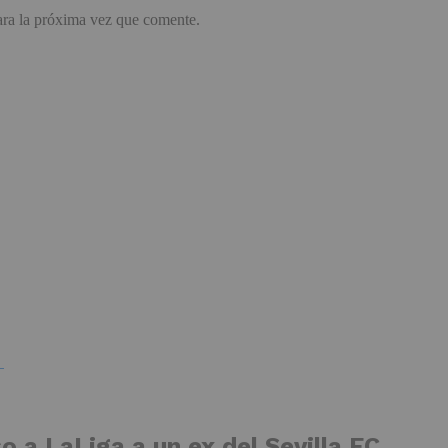
ara la próxima vez que comente.
so a LaLiga a un ex del Sevilla FC