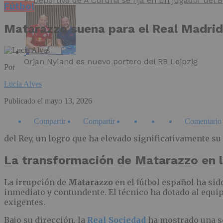
El Deportivo de A Coruña se fija en un jugador del
Fútbol
Matarazzo suena para el Real Madrid
Orjan Nyland es nuevo portero del RB Leipzig
Por
Lucía Alves
Publicado el
mayo 13, 2026
Compartir
Compartir
Comentario
del Rey, un logro que ha elevado significativamente su 
La transformación de Matarazzo en l
La irrupción de
Matarazzo
en el fútbol español ha sid
inmediato y contundente. El técnico ha dotado al equip
exigentes.
Bajo su dirección, la
Real Sociedad
ha mostrado una sol