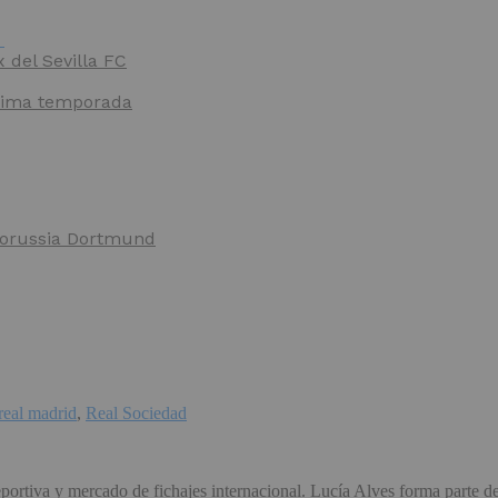
x del Sevilla FC
óxima temporada
 Borussia Dortmund
real madrid
,
Real Sociedad
portiva y mercado de fichajes internacional. Lucía Alves forma parte d