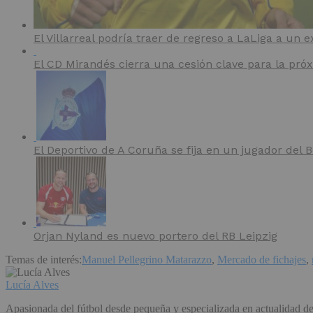
El Villarreal podría traer de regreso a LaLiga a un e
El CD Mirandés cierra una cesión clave para la pr
El Deportivo de A Coruña se fija en un jugador del
Orjan Nyland es nuevo portero del RB Leipzig
Temas de interés:
Manuel Pellegrino Matarazzo
,
Mercado de fichajes
,
Lucía Alves
Apasionada del fútbol desde pequeña y especializada en actualidad de