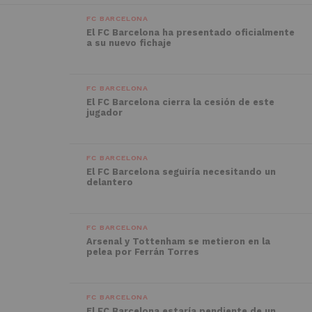
FC BARCELONA
El FC Barcelona ha presentado oficialmente
a su nuevo fichaje
FC BARCELONA
El FC Barcelona cierra la cesión de este
jugador
FC BARCELONA
El FC Barcelona seguiría necesitando un
delantero
FC BARCELONA
Arsenal y Tottenham se metieron en la
pelea por Ferrán Torres
FC BARCELONA
El FC Barcelona estaría pendiente de un