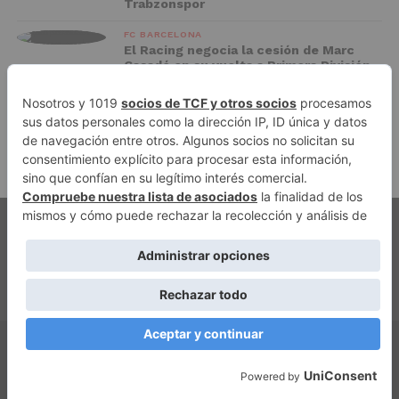
Trabzonspor
FC BARCELONA
El Racing negocia la cesión de Marc
Casadó en su vuelta a Primera División
ADVERTISEMENT
PUBLICIDAD
AVISO LEGAL
POLÍTICA DE PRIVACIDAD
AUTORES
CONTACTO
POLÍTICA EDITORIAL
QUIÉNES SOMOS
ACCESO REDACCIÓN
Copyright © 2026 El Fichaje. Sitio web propiedad de Syncsells
Automatizaciones, SL